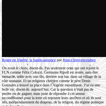
Rester en Algérie, la bande-annonce
par
france3provencealpes
On avait le choix
, disent-ils. Pas seulement ceux qui ont rejoint le
FLN comme Félix Colozzi. Germaine Ripoll est restée, sans être
menacée, seule avec son fils, derrière son bar, dans un village de la
côte oranaise. Et un religieux chrétien comme le père Denis
Gonzales a trouvé sa place dans l’Algérie musulmane.
J
‘
ai eu une
belle vie,
disent-ils aujourd’hui. Car la question n’était pas de
perdre ou de gagner, mais juste de répondre à cet amour
inconditionnel pour la terre où reposent leurs ancêtres et où ils sont
nés, indépendamment du drapeau, de la religion, du régime politique