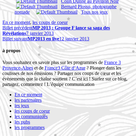
Colin Dunne au Pavillon Noir
Bernard Plossu, photographe
nomade
Tous nos jeux
En ce moment
,
les coups de coeur
Billet précédent
MP 2013 : Groupe F lance sa saga des
Révélations
7 janvier 2013
Billet suivant
MP2013 en live
12 janvier 2013
à propos
Vous souhaitez en savoir plus sur les programmes de
France 3
Provence-Alpes
et de
France3 Côte d’Azur
? Plonger dans les
coulisses de nos émissions ? Partager nos coups de cœur et les
évènements que la chaîne soutient ? C’est ici ! Surfez sur ce blog,
partagez, commentez ! L’équipe communication
En ce moment
les partenaires
les jeux
les coups de coeur
les communiqués
les pubs
les programmes