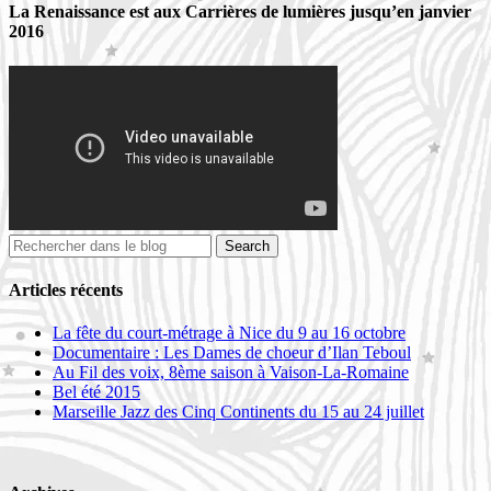
La Renaissance est aux Carrières de lumières jusqu’en janvier
2016
Articles récents
La fête du court-métrage à Nice du 9 au 16 octobre
Documentaire : Les Dames de choeur d’Ilan Teboul
Au Fil des voix, 8ème saison à Vaison-La-Romaine
Bel été 2015
Marseille Jazz des Cinq Continents du 15 au 24 juillet