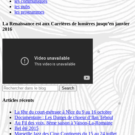
les communiqués
les pubs
les programmes
La Renaissance est aux Carrières de lumières jusqu’en janvier
2016
Articles récents
La fête du court-métrage à Nice du 9 au 16 octobre
Documentaire : Les Dames de choeur d’Ilan Teboul
Au Fil des voix, 8ème saison à Vaison-La-Romaine
Bel été 2015
Marseille Jazz des Cinq Continents du 15 au 24 juillet