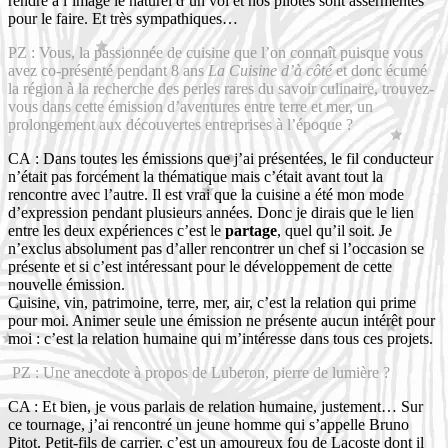
rendre à l’image le naturel d’un vol et nos pilotes sont assermentés
pour le faire. Et très sympathiques…
PZ : Vous, la passionnée de cuisine que l’on connaît puisque vous
avez co-présenté pendant 8 ans
La Cuisine
d’à côté
et donc écumé
la région à la recherche des perles rares du savoir culinaire, trouvez-
vous dans cette émission d’aventures entre terre et mer, un
prolongement aux découvertes entreprises à l’époque ?
CA : Dans toutes les émissions que j’ai présentées, le fil conducteur
n’était pas forcément la thématique mais c’était avant tout la
rencontre avec l’autre. Il est vrai que la cuisine a été mon mode
d’expression pendant plusieurs années. Donc je dirais que le lien
entre les deux expériences c’est le
partage
, quel qu’il soit. Je
n’exclus absolument pas d’aller rencontrer un chef si l’occasion se
présente et si c’est intéressant pour le développement de cette
nouvelle émission.
Cuisine, vin, patrimoine, terre, mer, air, c’est la relation qui prime
pour moi. Animer seule une émission ne présente aucun intérêt pour
moi : c’est la relation humaine qui m’intéresse dans tous ces projets.
PZ : Une anecdote à propos de Luberon, pierre de lumière ?
CA : Et bien, je vous parlais de relation humaine, justement… Sur
ce tournage, j’ai rencontré un jeune homme qui s’appelle Bruno
Pitot. Petit-fils de carrier, c’est un amoureux fou de Lacoste dont il