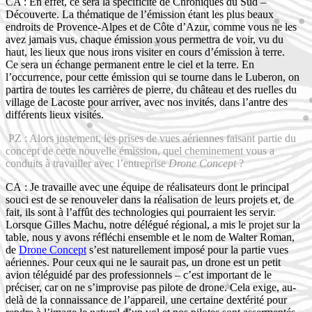
CA : En effet, ce sera la spécificité de Chroniques du Sud –
Découverte. La thématique de l’émission étant les plus beaux
endroits de Provence-Alpes et de Côte d’Azur, comme vous ne les
avez jamais vus, chaque émission vous permettra de voir, vu du
haut, les lieux que nous irons visiter en cours d’émission à terre.
Ce sera un échange permanent entre le ciel et la terre. En
l’occurrence, pour cette émission qui se tourne dans le Luberon, on
partira de toutes les carrières de pierre, du château et des ruelles du
village de Lacoste pour arriver, avec nos invités, dans l’antre des
différents lieux visités.
PZ : Alors justement, les prises de vues aériennes faisant partie du
concept de cette nouvelle émission, quel cheminement vous a
conduits à travailler avec l’entreprise
Drone Concept
?
CA : Je travaille avec une équipe de réalisateurs dont le principal
souci est de se renouveler dans la réalisation de leurs projets et, de
fait, ils sont à l’affût des technologies qui pourraient les servir.
Lorsque Gilles Machu, notre délégué régional, a mis le projet sur la
table, nous y avons réfléchi ensemble et le nom de Walter Roman,
de
Drone Concept
s’est naturellement imposé pour la partie vues
aériennes. Pour ceux qui ne le saurait pas, un drone est un petit
avion téléguidé par des professionnels – c’est important de le
préciser, car on ne s’improvise pas pilote de drone. Cela exige, au-
delà de la connaissance de l’appareil, une certaine dextérité pour