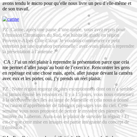
avons tendu le micro pour qu’elle nous livre un peu d’elle-même et
de son travail.
PZ :Carine, après une pause d’une année, vous avez repris pour
l’émission Chroniques du Sud, vos habits de guide en région
Provence-Alpes Côte d’azur. Je voudrais commencer ce petit
entretien par une question personnelle : avez-vous plaisir à reprendre
la présentation à l’antenne ?
CA : J’ai un réel plaisir à reprendre la présentation parce que cela
me permet d’aller jusqu’au bout de l’exercice. Rencontrer les gens
en repérage est une chose mais, après, aller jusque devant la caméra
avec eux et les porter, oui, j’y prends un réel plaisir.
PZ : Notre région regorge de sites exceptionnels dont on n’a semble-
t-il jamais épuisé les ressources. Il y a 15 jours, vous nous emmeniez
à la découverte des Iles au large de Marseille et cela nous a donné
l’occasion d’appréhender de fabuleux paysages vus du ciel. Cette
semaine vous nous proposez de percer le mystère des pierres de
lumière du Luberon. Aura-t-on le plaisir de survoler la région ? Et
est-ce que cette mise en images est partie intégrante du concept de
l’émission ?