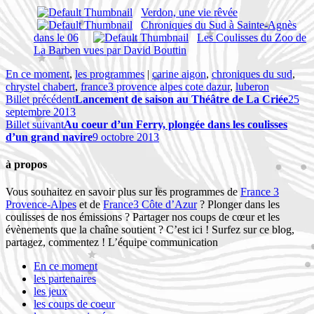
Verdon, une vie rêvée
Chroniques du Sud à Sainte-Agnès
dans le 06
Les Coulisses du Zoo de
La Barben vues par David Bouttin
En ce moment
,
les programmes
|
carine aigon
,
chroniques du sud
,
chrystel chabert
,
france3 provence alpes cote dazur
,
luberon
Billet précédent
Lancement de saison au Théâtre de La Criée
25
septembre 2013
Billet suivant
Au coeur d’un Ferry, plongée dans les coulisses
d’un grand navire
9 octobre 2013
à propos
Vous souhaitez en savoir plus sur les programmes de
France 3
Provence-Alpes
et de
France3 Côte d’Azur
? Plonger dans les
coulisses de nos émissions ? Partager nos coups de cœur et les
évènements que la chaîne soutient ? C’est ici ! Surfez sur ce blog,
partagez, commentez ! L’équipe communication
En ce moment
les partenaires
les jeux
les coups de coeur