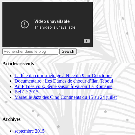
Articles récents
La fête du court-métrage à Nice du 9 au 16 octobre
Documentaire : Les Dames de choeur d’Ilan Teboul
Au Fil des voix, 8ème saison à Vaison-La-Romaine
Bel été 2015
Marseille Jazz des Cinq Continents du 15 au 24 juillet
Archives
septembre 2015