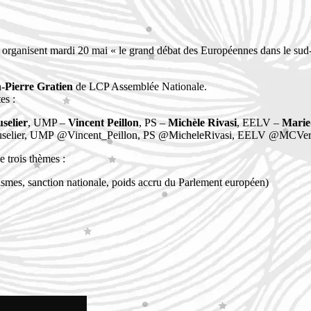
rganisent mardi 20 mai « le grand débat des Européennes dans le sud-e
-Pierre Gratien
de LCP Assemblée Nationale.
es :
elier
, UMP –
Vincent Peillon
, PS –
Michèle Rivasi
, EELV –
Marie
lier, UMP @Vincent_Peillon, PS @MicheleRivasi, EELV @MCVerg
 trois thèmes :
lismes, sanction nationale, poids accru du Parlement européen)