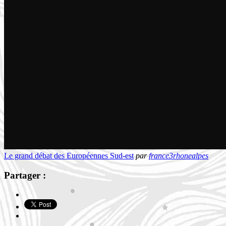
Le grand débat des Européennes Sud-est
par
france3rhonealpes
Partager :