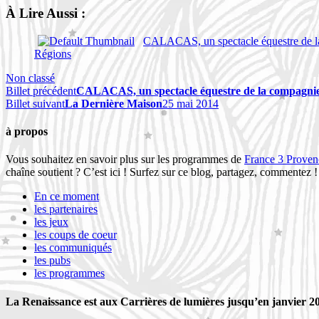
À Lire Aussi :
CALACAS, un spectacle équestre de
Régions
Non classé
Billet précédent
CALACAS, un spectacle équestre de la compag
Billet suivant
La Dernière Maison
25 mai 2014
à propos
Vous souhaitez en savoir plus sur les programmes de
France 3 Proven
chaîne soutient ? C’est ici ! Surfez sur ce blog, partagez, commentez
En ce moment
les partenaires
les jeux
les coups de coeur
les communiqués
les pubs
les programmes
La Renaissance est aux Carrières de lumières jusqu’en janvier 2