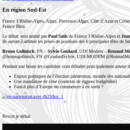
En région Sud-Est
France 3 Rhône-Alpes, Alpes, Provence-Alpes, Côte d’Azur et Corse o
France Bleu.
Le débat sera animé par
Paul Satis
de France 3 Rhône-Alpes et
Jean
Ils auront à arbitrer les prises de positions des 6 principales têtes de list
Bruno Gollnisch
, FN –
Sylvie Goulard
, UDI Modem –
Renaud Mus
@brunogollnisch, FN @GoulardSylvie, UDI-MODEM @RenaudMuse
Pendant une heure les candidats vont débattre principalement autour de
Enjeux politiques de l’élection (abstention, montée des nationa
Une mandature de crise (contexte de rigueur budgétaire)
Faut-il plus d’Europe ou commencer à en sortir ?
Revoir le débat