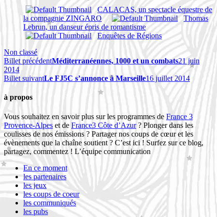
CALACAS, un spectacle équestre de
la compagnie ZINGARO
Thomas
Lebrun, un danseur épris de romantisme
Enquêtes de Régions
Non classé
Billet précédent
Méditerranéennes, 1000 et un combats
21 juin
2014
Billet suivant
Le FJ5C s’annonce à Marseille
16 juillet 2014
à propos
Vous souhaitez en savoir plus sur les programmes de
France 3
Provence-Alpes
et de
France3 Côte d’Azur
? Plonger dans les
coulisses de nos émissions ? Partager nos coups de cœur et les
évènements que la chaîne soutient ? C’est ici ! Surfez sur ce blog,
partagez, commentez ! L’équipe communication
En ce moment
les partenaires
les jeux
les coups de coeur
les communiqués
les pubs