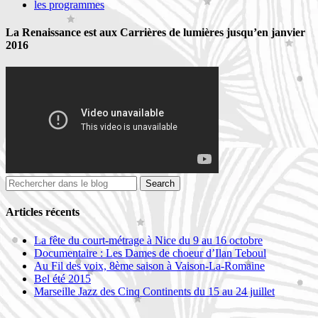
les programmes
La Renaissance est aux Carrières de lumières jusqu’en janvier
2016
Articles récents
La fête du court-métrage à Nice du 9 au 16 octobre
Documentaire : Les Dames de choeur d’Ilan Teboul
Au Fil des voix, 8ème saison à Vaison-La-Romaine
Bel été 2015
Marseille Jazz des Cinq Continents du 15 au 24 juillet