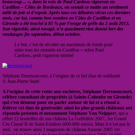
beaucoup… »,
dans la voix de Paul Cardoso vigneron en
Castillon – Côtes de Bordeaux, on sentait ce matin un sentiment
mêlé de joie et d’espoir. Après tous ces déboires vécus ces derniers
mois, car lui, comme bon nombre en Côtes de Castillon et en
Gironde a été touché à 85 % par l’orage de grêle du 2 août 2013.
Son vignoble, ainsi ravagé, n’a quasiment rien donné lors des
vendanges fin septembre, début octobre.
Le but, c’est de récolter un maximum de fonds pour
aider tous les sinistrés en Castillon » selon Paul
Cardoso, petit vigneron sinistré
Stéphane Derenoncourt, à l’origine de ce bel élan de solidarité
© Jean-Pierre Stahl
A l’origine de cette vente aux enchères, Stéphane Derenoncourt,
célèbre consultant de propriétés (à Sainte-Colombe en Gironde)
qui s’est démené pour en parler autour de lui et a réussi à
fédérer cet élan de générosité:
ainsi les plus grands châteaux ont
répondu présents et notamment Stéphane Von Neipper
t, qui a
offert 12 bouteilles de son château La Gaffelière 2007, 1er Grand
Cru Classé B de Saint-Emilion (600-800 euros). Mais il n’est pas le
seul, on trouve ainsi 3 magnums de château Ausone 2005 1er
Grand Cru Classé A de Saint-Emilion (estimation 7000-10 000