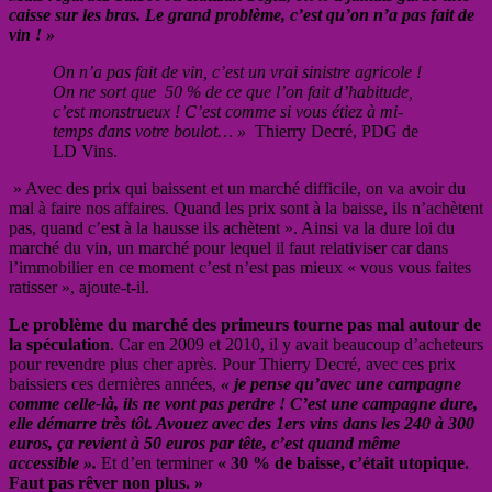
caisse sur les bras. Le grand problème, c’est qu’on n’a pas fait de
vin ! »
On n’a pas fait de vin, c’est un vrai sinistre agricole !
On ne sort que 50 % de ce que l’on fait d’habitude,
c’est monstrueux ! C’est comme si vous étiez à mi-
temps dans votre boulot… »
Thierry Decré, PDG de
LD Vins.
» Avec des prix qui baissent et un marché difficile, on va avoir du
mal à faire nos affaires. Quand les prix sont à la baisse, ils n’achètent
pas, quand c’est à la hausse ils achètent ». Ainsi va la dure loi du
marché du vin, un marché pour lequel il faut relativiser car dans
l’immobilier en ce moment c’est n’est pas mieux « vous vous faites
ratisser », ajoute-t-il.
Le problème du marché des primeurs tourne pas mal autour de
la spéculation
. Car en 2009 et 2010, il y avait beaucoup d’acheteurs
pour revendre plus cher après. Pour Thierry Decré, avec ces prix
baissiers ces dernières années,
« je pense qu’avec une campagne
comme celle-là, ils ne vont pas perdre ! C’est une campagne dure,
elle démarre très tôt. Avouez avec des 1ers vins dans les 240 à 300
euros, ça revient à 50 euros par tête, c’est quand même
accessible ».
Et d’en terminer
« 30 % de baisse, c’était utopique.
Faut pas rêver non plus. »