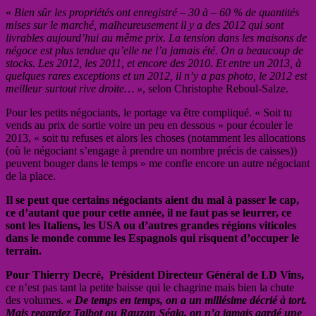
«
Bien sûr les propriétés ont enregistré – 30 à – 60 % de quantités
mises sur le marché, malheureusement il y a des 2012 qui sont
livrables aujourd’hui au même prix. La tension dans les maisons de
négoce est plus tendue qu’elle ne l’a jamais été. On a beaucoup de
stocks. Les 2012, les 2011, et encore des 2010. Et entre un 2013, à
quelques rares exceptions et un 2012, il n’y a pas photo, le 2012 est
meilleur surtout rive droite… »
, selon Christophe Reboul-Salze.
Pour les petits négociants, le portage va être compliqué. « Soit tu
vends au prix de sortie voire un peu en dessous » pour écouler le
2013, « soit tu refuses et alors les choses (notamment les allocations
(où le négociant s’engage à prendre un nombre précis de caisses))
peuvent bouger dans le temps » me confie encore un autre négociant
de la place.
Il se peut que certains négociants aient du mal à passer le cap,
ce d’autant que pour cette année, il ne faut pas se leurrer, ce
sont les Italiens, les USA ou d’autres grandes régions viticoles
dans le monde comme les Espagnols qui risquent d’occuper le
terrain.
Pour Thierry Decré, Président Directeur Général de LD Vins,
ce n’est pas tant la petite baisse qui le chagrine mais bien la chute
des volumes.
« De temps en temps, on a un millésime décrié à tort.
Mais regardez Talbot ou Rauzan Ségla, on n’a jamais gardé une