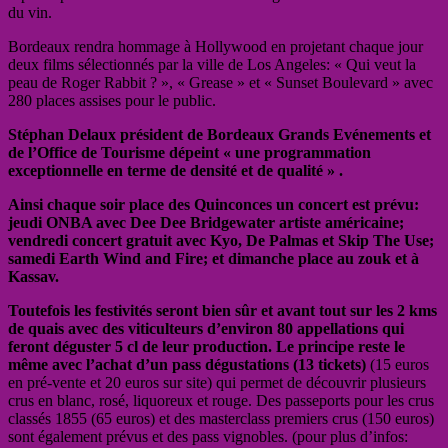
du vin.
Bordeaux rendra hommage à Hollywood en projetant chaque jour
deux films sélectionnés par la ville de Los Angeles: « Qui veut la
peau de Roger Rabbit ? », « Grease » et « Sunset Boulevard » avec
280 places assises pour le public.
Stéphan Delaux président de Bordeaux Grands Evénements et
de l’Office de Tourisme dépeint « une programmation
exceptionnelle en terme de densité et de qualité » .
Ainsi chaque soir place des Quinconces un concert est prévu:
jeudi ONBA avec Dee Dee Bridgewater artiste américaine;
vendredi concert gratuit avec Kyo, De Palmas et Skip The Use;
samedi Earth Wind and Fire; et dimanche place au zouk et à
Kassav.
Toutefois les festivités seront bien sûr et avant tout sur les 2 kms
de quais avec des viticulteurs d’environ 80 appellations qui
feront déguster 5 cl de leur production. Le principe reste le
même avec l’achat d’un pass dégustations (13 tickets)
(15 euros
en pré-vente et 20 euros sur site) qui permet de découvrir plusieurs
crus en blanc, rosé, liquoreux et rouge. Des passeports pour les crus
classés 1855 (65 euros) et des masterclass premiers crus (150 euros)
sont également prévus et des pass vignobles. (pour plus d’infos: