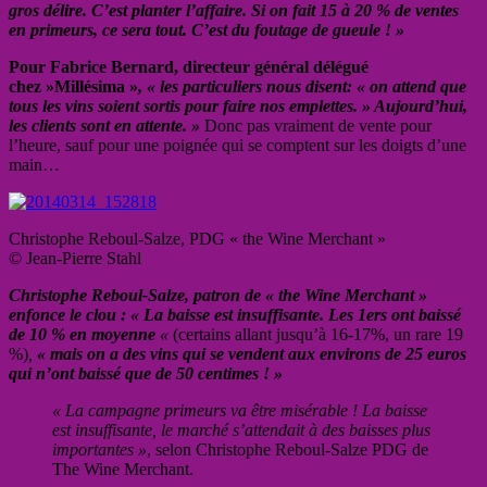
gros délire. C’est planter l’affaire. Si on fait 15 à 20 % de ventes
en primeurs, ce sera tout. C’est du foutage de gueule ! »
Pour Fabrice Bernard, directeur général délégué
chez »Millésima »
, « les particuliers nous disent: « on attend que
tous les vins soient sortis pour faire nos emplettes. » Aujourd’hui,
les clients sont en attente. »
Donc pas vraiment de vente pour
l’heure, sauf pour une poignée qui se comptent sur les doigts d’une
main…
Christophe Reboul-Salze, PDG « the Wine Merchant »
© Jean-Pierre Stahl
Christophe Reboul-Salze, patron de « the Wine Merchant »
enfonce le clou : « La baisse est insuffisante. Les 1ers ont baissé
de 10 % en moyenne
«
(certains allant jusqu’à 16-17%, un rare 19
%)
,
« mais on a des vins qui se vendent aux environs de 25 euros
qui n’ont baissé que de 50 centimes ! »
« La campagne primeurs va être misérable ! La baisse
est insuffisante, le marché s’attendait à des baisses plus
importantes »
, selon Christophe Reboul-Salze PDG de
The Wine Merchant.