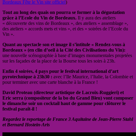
Bordeaux Fête le Vin site officiel
)
Tout au long des quais on pourra se former à la dégustation
grâce à l’Ecole du Vin de Bordeaux.
Il y aura des ateliers
« découverte des vins de Bordeaux », des ateliers « assemblage »,
des ateliers « accords mets et vins », et des « soirées de l’Ecole du
Vin ».
Quant au spectacle son et image il s’intitule « Rendez-vous à
Bordeaux » (en clin d’oeil à la Cité des Civilisations du Vin):
une nouvelle scénographie à base d’images monumentales projetées
sur les façades de la place de la Bourse tous les soirs à 23h.
Enfin 4 soirées, 4 pays pour le festival international d’art
pyrotechnique à 23h30 :
avec l’Ile Maurice, l’Italie, la Colombie et
pour terminer avec une carte blanche à la France !
David Proteau (directeur artistique de Lacroix-Ruggieri) et
Eric serra (compositeur de la bo du Grand Bleu) vont composer
le dimanche soir un cocktail haut de gamme pour clôturer le
festival paraît-il !
Regardez le reportage de France 3 Aquitaine de Jean-Pierre Stahl
et Bernard Hostein-Aris