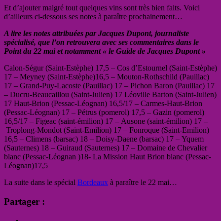
Et d’ajouter malgré tout quelques vins sont très bien faits. Voici
d’ailleurs ci-dessous ses notes à paraître prochainement…
A lire les notes attribuées par Jacques Dupont, journaliste
spécialisé, que l’on retrouvera avec ses commentaires dans le
Point du 22 mai et notamment « le Guide de Jacques Dupont »
Calon-Ségur (Saint-Estèphe) 17,5 – Cos d’Estournel (Saint-Estèphe)
17 – Meyney (Saint-Estèphe)16,5 – Mouton-Rothschild (Pauillac)
17 – Grand-Puy-Lacoste (Pauillac) 17 – Pichon Baron (Pauillac) 17
– Ducru-Beaucaillou (Saint-Julien) 17 Léoville Barton (Saint-Julien)
17 Haut-Brion (Pessac-Léognan) 16,5/17 – Carmes-Haut-Brion
(Pessac-Léognan) 17 – Pétrus (pomerol) 17,5 – Gazin (pomerol)
16,5/17 – Figeac (saint-émilion) 17 – Ausone (saint-émilion) 17 –
Troplong-Mondot (Saint-Emilion) 17 – Fonroque (Saint-Emilion)
16,5 – Climens (barsac) 18 – Doisy-Daene (barsac) 17 – Yquem
(Sauternes) 18 – Guiraud (Sauternes) 17 – Domaine de Chevalier
blanc (Pessac-Léognan )18- La Mission Haut Brion blanc (Pessac-
Léognan)17,5
La suite dans le spécial
Bordeaux
à paraître le 22 mai…
Partager :