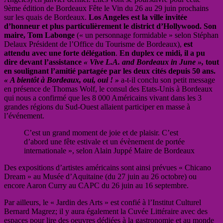
9ème édition de Bordeaux Fête le Vin du 26 au 29 juin prochains
sur les quais de Bordeaux.
Los Angeles est la ville invitée
d’honneur et plus particulièrement le district d’Hollywood.
Son
maire, Tom Labonge
(« un personnage formidable » selon Stéphan
Delaux Président de l’Office du Tourisme de Bordeaux),
est
attendu avec une forte délégation
.
En duplex ce midi, il a pu
dire devant l’assistance
« Vive L.A. and Bordeaux in June »,
tout
en soulignant l’amitié partagée par les deux cités depuis 50 ans.
« A bientôt à Bordeaux, oui, oui ! »
a-t-il conclu son petit message
en présence de Thomas Wolf, le consul des Etats-Unis à Bordeaux
qui nous a confirmé que les 8 000 Américains vivant dans les 3
grandes régions du Sud-Ouest allaient participer en masse à
l’événement.
C’est un grand moment de joie et de plaisir. C’est
d’abord une fête estivale et un évènement de portée
internationale », selon Alain Juppé Maire de Bordeaux
Des expositions d’artistes américains sont ainsi prévues « Chicano
Dream » au Musée d’Aquitaine (du 27 juin au 26 octobre) ou
encore Aaron Curry au CAPC du 26 juin au 16 septembre.
Par ailleurs, le « Jardin des Arts » est confié à l’Institut Culturel
Bernard Magrez; il y aura également la Cuvée Littéraire avec des
espaces pour lire des oeuvres dédiées à la gastronomie et au monde