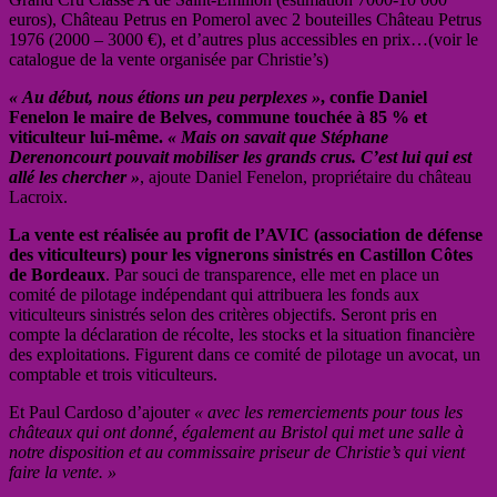
euros), Château Petrus en Pomerol avec 2 bouteilles Château Petrus
1976 (2000 – 3000 €), et d’autres plus accessibles en prix…(voir le
catalogue de la vente organisée par Christie’s)
« Au début, nous étions un peu perplexes »
, confie Daniel
Fenelon le maire de Belves, commune touchée à 85 % et
viticulteur lui-même.
« Mais on savait que Stéphane
Derenoncourt pouvait mobiliser les grands crus. C’est lui qui est
allé les chercher »
, ajoute Daniel Fenelon, propriétaire du château
Lacroix.
La vente est réalisée au profit de l’AVIC (association de défense
des viticulteurs) pour les vignerons sinistrés en Castillon Côtes
de Bordeaux
. Par souci de transparence, elle met en place un
comité de pilotage indépendant qui attribuera les fonds aux
viticulteurs sinistrés selon des critères objectifs. Seront pris en
compte la déclaration de récolte, les stocks et la situation financière
des exploitations. Figurent dans ce comité de pilotage un avocat, un
comptable et trois viticulteurs.
Et Paul Cardoso d’ajouter
« avec les remerciements pour tous les
châteaux qui ont donné, également au Bristol qui met une salle à
notre disposition et au commissaire priseur de Christie’s qui vient
faire la vente. »