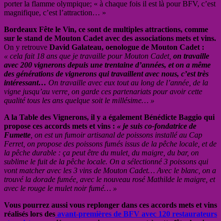
porter la flamme olympique; « à chaque fois il est là pour BFV, c’est
magnifique, c’est l’attraction… »
Bordeaux Fête le Vin, ce sont de multiples attractions, comme
sur le stand de Mouton Cadet avec des associations mets et vins.
On y retrouve
David Galateau, oenologue de Mouton Cadet :
« cela fait 18 ans que je travaille pour Mouton Cadet,
on travaille
avec 200 vignerons depuis une trentaine d’années, et on a même
des générations de vignerons qui travaillent avec nous, c’est très
intéressant…
On travaille avec eux tout au long de l’année, de la
vigne jusqu’au verre, on garde ces partenariats pour avoir cette
qualité tous les ans quelque soit le millésime… »
A la Table des Vignerons, il y a également Bénédicte Baggio qui
propose ces accords mets et vins :
« je suis co-fondatrice de
Fumette
, on est un fumoir artisanal de poissons installé au Cap
Ferret, on propose des poissons fumés issus de la pêche locale, et de
la pêche durable : ça peut être du mulet, du maigre, du bar, on
sublime le fuit de la pêche locale. On a sélectionné 3 poissons qui
vont matcher avec les 3 vins de Mouton Cadet… Avec le blanc, on a
trouvé la dorade fumée, avec le nouveau rosé Mathilde le maigre, et
avec le rouge le mulet noir fumé… »
Vous pourrez aussi vous replonger dans ces accords mets et vins
réalisés lors des
avant-premières de BFV avec 120 restaurateurs