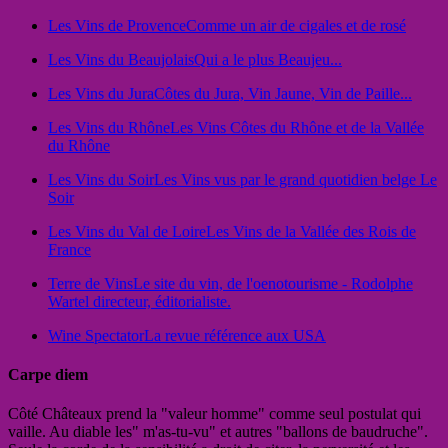
Les Vins de Provence
Comme un air de cigales et de rosé
Les Vins du Beaujolais
Qui a le plus Beaujeu...
Les Vins du Jura
Côtes du Jura, Vin Jaune, Vin de Paille...
Les Vins du Rhône
Les Vins Côtes du Rhône et de la Vallée
du Rhône
Les Vins du Soir
Les Vins vus par le grand quotidien belge Le
Soir
Les Vins du Val de Loire
Les Vins de la Vallée des Rois de
France
Terre de Vins
Le site du vin, de l'oenotourisme - Rodolphe
Wartel directeur, éditorialiste.
Wine Spectator
La revue référence aux USA
Carpe diem
Côté Châteaux prend la "valeur homme" comme seul postulat qui
vaille. Au diable les" m'as-tu-vu" et autres "ballons de baudruche".