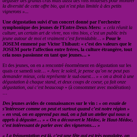
déguster des grands crus mais aussi des vins modestes pour montrer
la diversité de cette offre bio, qui n’est plus limitée à des petits
vignerons ».
..
Une dégustation suivi d’un concert donné par l’orchestre
symphonique des jeunes de l’Entre-Deux-Mers:
«
cela réunit la
culture, un certain art de vivre, nos vins bios, c’est un public très
jeune autour de moi et vraiment c’est formidable… »
Pour le
JOSEM emmené par Victor Thibaut: « c’est des valeurs que le
JOSEM porte l’affection entre frères, la culture étrangère, tout
cela nous passionne en tant que jeunes… »
Et des jeunes, on en a rencontré énormément en dégustation sur les
quais ce samedi soir… «
Avec le soleil, je pense qu’on ne peut pas
demander mieux, cela représente le sud-ouest… » « on a droit à une
dégustation à chaque stand, et deux coups de coeur, ça fait onze
dégustation, oui c’est beaucoup
» (à consommer avec modération)
…
D
es jeunes avides de connaissances sur le vin :
« on essaie de
s’intéresser comme on peut et surtout quand c’est notre région »
« en vrai, on en apprend pas mal, on a fait un atelier qui nous a
appris à déguster… » « On a découvert le Médoc, le Haut-Médoc,
c’est intéressant de parler avec des vignerons… »
« La fréquentation est là, c’est une fête qui est très populaire, on