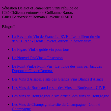
Sébastien Delalot et Jean-Pierre Stahl l'équipe de
Côté Châteaux entourés de Guillaume Barou,
Gilles Bartoszek et Romain Claveille © MPT
Blogroll
La Revue du Vin de France
La RVF - Le meilleur du vin
depuis 1927 - Denis Saverot, directeur, éditorialiste.
Le Figaro Vin
Le guide vin pour tous
Le Nouvel Obs
Vins - Obsession
Le Point Vin
Le Point Vin - Le guide des vins par Jacques
Dupont et Olivier Bompas
Les Vins d'Alsace
Le site des Grands Vins Blancs d'Alsace
Les Vins de Bordeaux
Le site des Vins de Bordeaux - CIVB
Les Vins de Bourgogne
Le site officiel des Vins de Bourgogne
Les Vins de Champagne
Le site du Champagne - Comité
Champagne