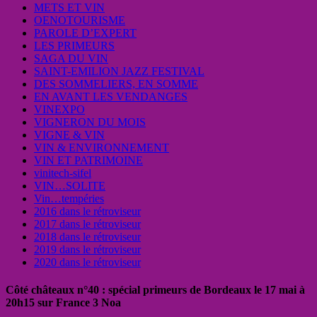
METS ET VIN
OENOTOURISME
PAROLE D’EXPERT
LES PRIMEURS
SAGA DU VIN
SAINT-EMILION JAZZ FESTIVAL
DES SOMMELIERS, EN SOMME
EN AVANT LES VENDANGES
VINEXPO
VIGNERON DU MOIS
VIGNE & VIN
VIN & ENVIRONNEMENT
VIN ET PATRIMOINE
vinitech-sifel
VIN…SOLITE
Vin…tempéries
2016 dans le rétroviseur
2017 dans le rétroviseur
2018 dans le rétroviseur
2019 dans le rétroviseur
2020 dans le rétroviseur
Côté châteaux n°40 : spécial primeurs de Bordeaux le 17 mai à
20h15 sur France 3 Noa