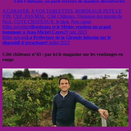
Côté Châteaux, on parle terroirs de manière décontractée
A CARAFER
,
A VOS TABLETTES
,
BORDEAUX FETE LE
VIN
,
CEP...PAS MAL
,
Côté Châteaux, l'émission des terroirs de
NoA
,
COTE CHATEAUX, le blog
,
Non classé
Billet précédent
Bordeaux et le Médoc rendent un grand
hommage à Jean-Michel Cazes
29 juin 2023
Billet suivant
La Préfecture de la Gironde informe sur le
dispositif d’arrachage
8 juillet 2023
Côté châteaux n°43 : par ici le magazine sur les vendanges en
rouge