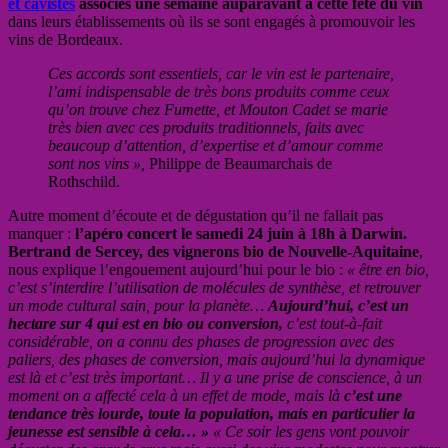
et cavistes
associés une semaine auparavant à cette fête du vin
dans leurs établissements où ils se sont engagés à promouvoir les
vins de Bordeaux.
Ces accords sont essentiels, car le vin est le partenaire,
l’ami indispensable de très bons produits comme ceux
qu’on trouve chez Fumette, et Mouton Cadet se marie
très bien avec ces produits traditionnels, faits avec
beaucoup d’attention, d’expertise et d’amour comme
sont nos vins »,
Philippe de Beaumarchais de
Rothschild.
Autre moment d’écoute et de dégustation qu’il ne fallait pas
manquer :
l’apéro concert le samedi 24 juin à 18h à Darwin.
Bertrand de Sercey, des vignerons bio de Nouvelle-Aquitaine
,
nous explique l’engouement aujourd’hui pour le bio :
« être en bio,
c’est s’interdire l’utilisation de molécules de synthèse, et retrouver
un mode cultural sain, pour la planète…
Aujourd’hui, c’est un
hectare sur 4 qui est en bio ou conversion,
c’est tout-à-fait
considérable, on a connu des phases de progression avec des
paliers, des phases de conversion, mais aujourd’hui la dynamique
est là et c’est très important… Il y a une prise de conscience, à un
moment on a affecté cela à un effet de mode, mais là
c’est une
tendance très lourde, toute la population, mais en particulier la
jeunesse est sensible à cela… »
« Ce soir les gens vont pouvoir