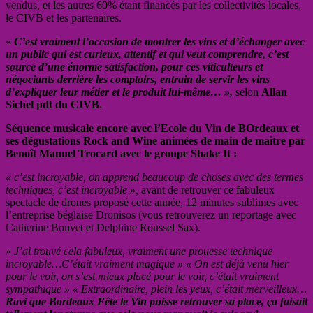
vendus, et les autres 60% étant financés par les collectivités locales,
le CIVB et les partenaires.
«
C’est vraiment l’occasion de montrer les vins et d’échanger avec
un public qui est curieux, attentif et qui veut comprendre, c’est
source d’une énorme satisfaction, pour ces viticulteurs et
négociants derrière les comptoirs, entrain de servir les vins
d’expliquer leur métier et le produit lui-même… »,
selon
Allan
Sichel pdt du CIVB.
Séquence musicale encore avec l’Ecole du Vin de BOrdeaux et
ses dégustations Rock and Wine animées de main de maître par
Benoît Manuel Trocard avec le groupe Shake It :
« c’est incroyable, on apprend beaucoup de choses avec des termes
techniques, c’est incroyable »,
avant de retrouver ce fabuleux
spectacle de drones proposé cette année, 12 minutes sublimes avec
l’entreprise béglaise Dronisos (vous retrouverez un reportage avec
Catherine Bouvet et Delphine Roussel Sax).
«
J’ai trouvé cela fabuleux, vraiment une prouesse technique
incroyable…C’était vraiment magique » « On est déjà venu hier
pour le voir, on s’est mieux placé pour le voir, c’était vraiment
sympathique » « Extraordinaire, plein les yeux, c’était merveilleux…
Ravi que Bordeaux Fête le Vin puisse retrouver sa place, ça faisait