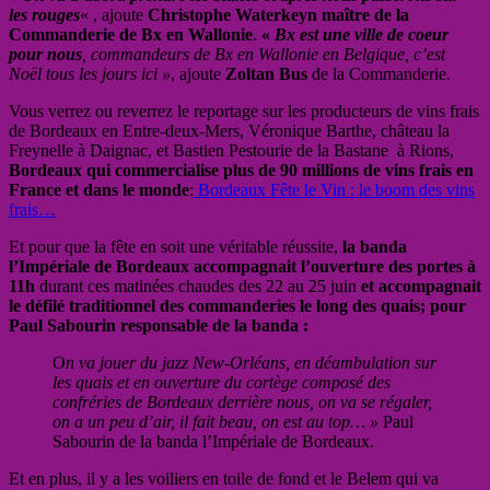
les rouges
« , ajoute
Christophe Waterkeyn maître de la
Commanderie de Bx en Wallonie
.
«
Bx est une ville de coeur
pour nous
, commandeurs de Bx en Wallonie en Belgique, c’est
Noël tous les jours ici »
, ajoute
Zoltan Bus
de la Commanderie.
Vous verrez ou reverrez le reportage sur les producteurs de vins frais
de Bordeaux en Entre-deux-Mers, Véronique Barthe, château la
Freynelle à Daignac, et Bastien Pestourie de la Bastane à Rions,
Bordeaux qui commercialise plus de 90 millions de vins frais en
France et dans le monde
:
Bordeaux Fête le Vin : le boom des vins
frais…
Et pour que la fête en soit une véritable réussite,
la banda
l’Impériale de Bordeaux accompagnait l’ouverture des portes à
11h
durant ces matinées chaudes des 22 au 25 juin
et accompagnait
le défilé traditionnel des commanderies le long des quais; pour
Paul Sabourin responsable de la banda :
O
n va jouer du jazz New-Orléans, en déambulation sur
les quais et en ouverture du cortège composé des
confréries de Bordeaux derrière nous, on va se régaler,
on a un peu d’air, il fait beau, on est au top… »
Paul
Sabourin de la banda l’Impériale de Bordeaux.
Et en plus, il y a les voiliers en toile de fond et le Belem qui va