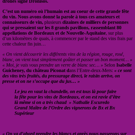
drones signé Dronisos.
C’est un numéro où l’humain est au coeur de cette grande fête
du vin. Nous avons donné la parole à tous ces amateurs et
connaisseurs de vin,
plusieurs
dizaines de milliers de personnes
qui se pressaient sur les 8 grands pavillons, rassemblant 80
appellations de Bordeaux et de Nouvelle-Aquitaine
, sur plus
d’un kilomètres de quais, à commencer par le stand des vins frais par
cette chaleur fin juin…
« On vient découvrir les différents vins de la région, rouge, rosé,
blanc, on vient tout simplement goûter et passer un bon moment… »
« Moi, je vais vous prendre un verre de blanc sec… »
Selon
Isabelle
Guicheney, du château Piconat d
ans l’Entre-deux-Mers:
« ce sont
des vins très fruités, du pressurage direct, le raisin arrive, on
presse et on ne s’occupe que du jus… »
Le jeu en vaut la chandelle, on est tous là pour faire
la fête pour les vins de Bordeaux, et on est ravie d’être
là même si on a très chaud » Nathalie Escuredo
Grand Maître de l’Ordre des vignerons de Bx et Bx
Supérieur
« On va d’abord prendre les blancs et après nous passerons sur