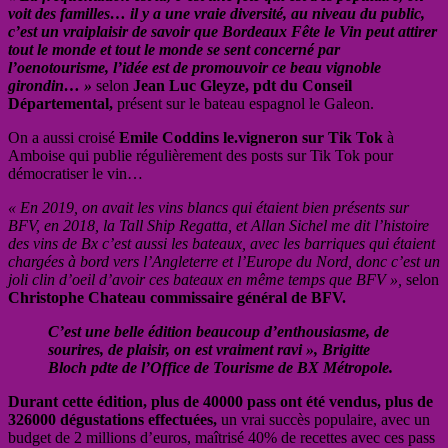
voit des familles… il y a une vraie diversité, au niveau du public,
c’est un vraiplaisir de savoir que Bordeaux Fête le Vin peut attirer
tout le monde et tout le monde se sent concerné par
l’oenotourisme, l’idée est de promouvoir ce beau vignoble
girondin… »
selon
Jean Luc Gleyze, pdt du Conseil
Départemental,
présent sur le bateau espagnol le Galeon.
On a aussi croisé
Emile Coddins le.vigneron sur Tik Tok
à
Amboise qui publie régulièrement des posts sur Tik Tok pour
démocratiser le vin…
« En 2019, on avait les vins blancs qui étaient bien présents sur
BFV, en 2018, la Tall Ship Regatta, et Allan Sichel me dit l’histoire
des vins de Bx c’est aussi les bateaux, avec les barriques qui étaient
chargées à bord vers l’Angleterre et l’Europe du Nord, donc c’est un
joli clin d’oeil d’avoir ces bateaux en même temps que BFV »,
selon
Christophe Chateau commissaire général de BFV.
C’est une belle édition beaucoup d’enthousiasme, de
sourires, de plaisir, on est vraiment ravi », Brigitte
Bloch pdte de l’Office de Tourisme de BX Métropole.
Durant cette édition, plus de 40000 pass ont été vendus, plus de
326000 dégustations effectuées,
un vrai succès populaire, avec un
budget de 2 millions d’euros, maîtrisé 40% de recettes avec ces pass