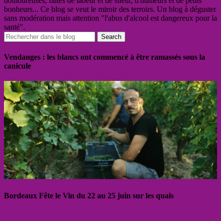
douloureuses, faites de labeur et de sueur, d'humeurs et de petits
bonheurs... Ce blog se veut le miroir des terroirs. Un blog à déguster
sans modération mais attention "l'abus d'alcool est dangereux pour la
santé".
Vendanges : les blancs ont commencé à être ramassés sous la
canicule
Bordeaux Fête le Vin du 22 au 25 juin sur les quais