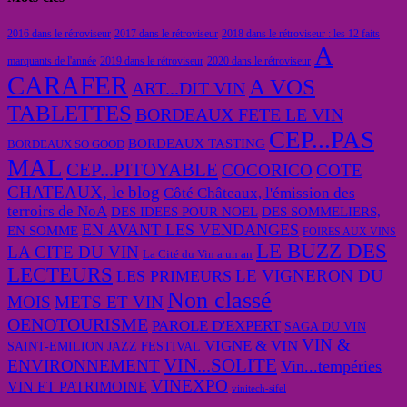
2016 dans le rétroviseur
2017 dans le rétroviseur
2018 dans le rétroviseur : les 12 faits
A
marquants de l'année
2019 dans le rétroviseur
2020 dans le rétroviseur
CARAFER
A VOS
ART...DIT VIN
TABLETTES
BORDEAUX FETE LE VIN
CEP...PAS
BORDEAUX TASTING
BORDEAUX SO GOOD
MAL
CEP...PITOYABLE
COCORICO
COTE
CHATEAUX, le blog
Côté Châteaux, l'émission des
terroirs de NoA
DES IDEES POUR NOEL
DES SOMMELIERS,
EN AVANT LES VENDANGES
EN SOMME
FOIRES AUX VINS
LE BUZZ DES
LA CITE DU VIN
La Cité du Vin a un an
LECTEURS
LE VIGNERON DU
LES PRIMEURS
Non classé
MOIS
METS ET VIN
OENOTOURISME
PAROLE D'EXPERT
SAGA DU VIN
VIN &
VIGNE & VIN
SAINT-EMILION JAZZ FESTIVAL
VIN...SOLITE
ENVIRONNEMENT
Vin...tempéries
VINEXPO
VIN ET PATRIMOINE
vinitech-sifel