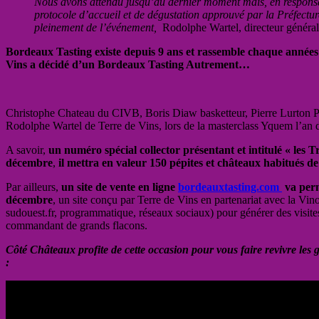
Nous avons attendu jusqu’au dernier moment mais, en responsabi
protocole d’accueil et de dégustation approuvé par la Préfecture
pleinement de l’événement,
Rodolphe Wartel, directeur généra
Bordeaux Tasting existe depuis 9 ans et rassemble chaque années
Vins a décidé d’un Bordeaux Tasting Autrement…
Christophe Chateau du CIVB, Boris Diaw basketteur, Pierre Lurton
Rodolphe Wartel de Terre de Vins, lors de la masterclass Yquem l’an 
A savoir,
un numéro spécial collector présentant et intitulé « les 
décembre
,
il mettra en valeur 150 pépites et châteaux habitués d
Par ailleurs,
un site de vente en ligne
bordeauxtasting.com
va perm
décembre
, un site conçu par Terre de Vins en partenariat avec la Vin
sudouest.fr, programmatique, réseaux sociaux) pour générer des visites su
commandant de grands flacons.
Côté Châteaux profite de cette occasion pour vous faire revivre le
: