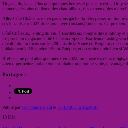
Tic, tac, tic, tac… Plus que quelques heures et puis ça y est….On y ser
neuneus, des vins de lieux, des chatouilleux, des crayeux, des merveil
Allez Côté Châteaux ne va pas vous gâcher la fête, passez un bon révei
ces instants car 2022 rime aussi avec (instants) précieux. Carpe diem. 
Côté Châteaux, le blog du vin, à Borde(a)ux comme dirait Johnny et pour
Le prochain magazine Côté Châteaux Spécial Bordeaux Tasting sera bien
devait faire un focus sur les 700 ans de la Vinée en Bergerac, c’est 
initialement le 16 janvier à Saint-Estéphe, et on se demande bien si W
Bref cela ne peut aller que mieux en 2022, on croise les deux doigts, 
voeux, permettez moi de vous souhaiter une bonne santé, davantage de 
Partager :
Publié par
Jean-Pierre Stahl
le
31/12/2021 à 16:39:01
13
Déc