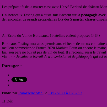
Les préparatifs de la master class avec Hervé Berland de château Mo
Un Bordeaux Tasting qui a aussi mis l’accent sur
la pédagogie avec 
de rencontrer de grands propriétaires lors des
5 master classes
dispens
A l’Ecole du Vin de Bordeaux, 19 ateliers étaient proposés © JPS
Bordeaux Tasting aura aussi permis aux visiteurs de mieux connaître
meilleur sommelier de France 2020 Mathieu Potin ou encore le maire v
lui, son père ne buvait pas de vin du tout. Il a reconnu aussi le trav
vin : «
«
Je salue le travail de transmission et de pédagogie qui est a
Partager :
Publié par
Jean-Pierre Stahl
le
13/12/2021 à 16:37:57
11
Déc