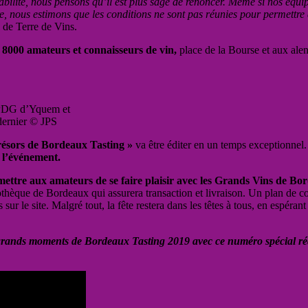
lité, nous pensons qu’il est plus sage de renoncer. Même si nos équipes
, nous estimons que les conditions ne sont pas réunies pour permettre à
l de Terre de Vins.
 8000 amateurs et connaisseurs de vin,
place de la Bourse et aux ale
 PDG d’Yquem et
dernier © JPS
Trésors de Bordeaux Tasting »
va être éditer en un temps exceptionnel.
e l’événement.
ettre aux amateurs de se faire plaisir avec les Grands Vins de Bor
othèque de Bordeaux qui assurera transaction et livraison.
Un plan de co
r le site. Malgré tout, la fête restera dans les têtes à tous, en espérant 
s grands moments de Bordeaux Tasting 2019 avec ce numéro spécial ré