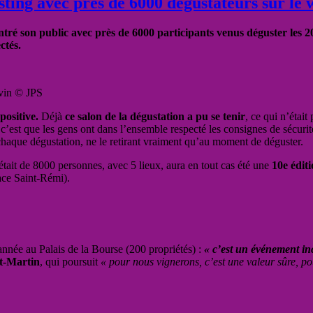
sting avec près de 6000 dégustateurs sur le
ntré son public avec près de 6000 participants venus déguster les 2
ectés.
 vin © JPS
positive.
Déjà
ce salon de la dégustation a pu se tenir
, ce qui n’était
 c’est que les gens ont dans l’ensemble respecté les consignes de sécurit
chaque dégustation, ne le retirant vraiment qu’au moment de déguster.
était de 8000 personnes, avec 5 lieux, aura en tout cas été une
10e édit
ace Saint-Rémi).
 année au Palais de la Bourse (200 propriétés) :
« c’est un événement in
t-Martin
, qui poursuit
« pour nous vignerons, c’est une valeur sûre, po