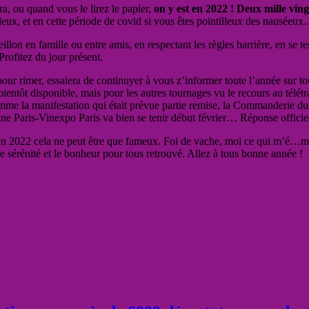
a, ou quand vous le lirez le papier,
on y est en 2022 ! Deux mille vin
leux, et en cette période de covid si vous êtes pointilleux des nauséeu
llon en famille ou entre amis, en respectant les règles barrière, en se 
Profitez du jour présent.
 rimer, essaiera de continuyer à vous z’informer toute l’année sur toute
tôt disponible, mais pour les autres tournages vu le recours au télétra
comme la manifestation qui était prévue partie remise, la Commanderie 
ine Paris-Vinexpo Paris va bien se tenir début février… Réponse officie
en 2022 cela ne peut être que fameux. Foi de vache, moi ce qui m’é…meuh
sérénité et le bonheur pour tous retrouvé. Allez à tous bonne année !