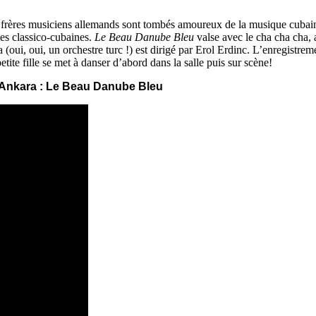
 2 frères musiciens allemands sont tombés amoureux de la musique cubain
s classico-cubaines.
Le Beau Danube Bleu
valse avec le cha cha cha, 
i, oui, un orchestre turc !) est dirigé par Erol Erdinc. L’enregistremen
tite fille se met à danser d’abord dans la salle puis sur scène!
’Ankara : Le Beau Danube Bleu