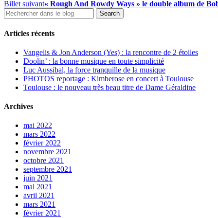
Billet suivant
« Rough And Rowdy Ways » le double album de Bob D
Articles récents
Vangelis & Jon Anderson (Yes) : la rencontre de 2 étoiles
Doolin’ : la bonne musique en toute simplicité
Luc Aussibal, la force tranquille de la musique
PHOTOS reportage : Kimberose en concert à Toulouse
Toulouse : le nouveau très beau titre de Dame Géraldine
Archives
mai 2022
mars 2022
février 2022
novembre 2021
octobre 2021
septembre 2021
juin 2021
mai 2021
avril 2021
mars 2021
février 2021