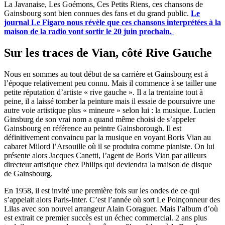
La Javanaise, Les Goémons, Ces Petits Riens, ces chansons de
Gainsbourg sont bien connues des fans et du grand public.
Le
journal Le Figaro nous révèle que ces chansons interprétées à la
maison de la radio vont sortir le 20 juin prochain.
Sur les traces de Vian, côté Rive Gauche
Nous en sommes au tout début de sa carrière et Gainsbourg est à
l’époque relativement peu connu. Mais il commence à se tailler une
petite réputation d’artiste « rive gauche ». Il a la trentaine tout à
peine, il a laissé tomber la peinture mais il essaie de poursuivre une
autre voie artistique plus « mineure » selon lui : la musique. Lucien
Ginsburg de son vrai nom a quand même choisi de s’appeler
Gainsbourg en référence au peintre Gainsborough. Il est
définitivement convaincu par la musique en voyant Boris Vian au
cabaret Milord l’Arsouille où il se produira comme pianiste. On lui
présente alors Jacques Canetti, l’agent de Boris Vian par ailleurs
directeur artistique chez Philips qui deviendra la maison de disque
de Gainsbourg.
En 1958, il est invité une première fois sur les ondes de ce qui
s’appelait alors Paris-Inter. C’est l’année où sort Le Poinçonneur des
Lilas avec son nouvel arrangeur Alain Goraguer. Mais l’album d’où
est extrait ce premier succès est un échec commercial. 2 ans plus