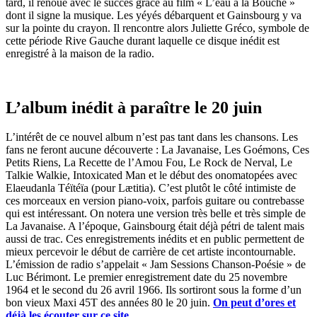
tard, il renoue avec le succès grâce au film « L’eau à la Bouche »
dont il signe la musique. Les yéyés débarquent et Gainsbourg y va
sur la pointe du crayon. Il rencontre alors Juliette Gréco, symbole de
cette période Rive Gauche durant laquelle ce disque inédit est
enregistré à la maison de la radio.
L’album inédit à paraître le 20 juin
L’intérêt de ce nouvel album n’est pas tant dans les chansons. Les
fans ne feront aucune découverte : La Javanaise, Les Goémons, Ces
Petits Riens, La Recette de l’Amou Fou, Le Rock de Nerval, Le
Talkie Walkie, Intoxicated Man et le début des onomatopées avec
Elaeudanla Téïtéïa (pour L
æ
titia). C’est plutôt le côté intimiste de
ces morceaux en version piano-voix, parfois guitare ou contrebasse
qui est intéressant. On notera une version très belle et très simple de
La Javanaise. A l’époque, Gainsbourg était déjà pétri de talent mais
aussi de trac. Ces enregistrements inédits et en public permettent de
mieux percevoir le début de carrière de cet artiste incontournable.
L’émission de radio s’appelait « Jam Sessions Chanson-Poésie » de
Luc Bérimont. Le premier enregistrement date du 25 novembre
1964 et le second du 26 avril 1966. Ils sortiront sous la forme d’un
bon vieux Maxi 45T des années 80 le 20 juin.
On peut d’ores et
déjà les écouter sur ce site.