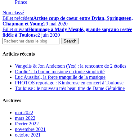
Prince
Non classé
Billet précédent
Artiste coup de coeur entre Dylan, Springsteen,
Chapman et Young
29 mai 2020
Billet suivant
Hommage à Mady Mesplé, grande soprano restée
fidèle à Toulouse
2 juin 2020
Articles récents
Vangelis & Jon Anderson (Yes) : la rencontre de 2 étoiles
Doolin’ : la bonne musique en toute simplicité
Luc Aussibal, la force tranquille de la musique
PHOTOS reportage : Kimberose en concert à Toulouse
Toulouse : le nouveau très beau titre de Dame Géraldine
Archives
mai 2022
mars 2022
février 2022
novembre 2021
octobre 2021