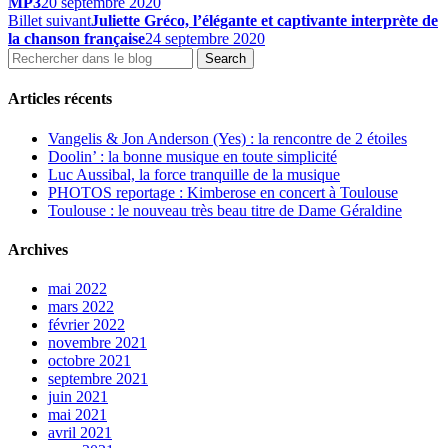
MP3
20 septembre 2020
Billet suivant
Juliette Gréco, l’élégante et captivante interprète de
la chanson française
24 septembre 2020
Articles récents
Vangelis & Jon Anderson (Yes) : la rencontre de 2 étoiles
Doolin’ : la bonne musique en toute simplicité
Luc Aussibal, la force tranquille de la musique
PHOTOS reportage : Kimberose en concert à Toulouse
Toulouse : le nouveau très beau titre de Dame Géraldine
Archives
mai 2022
mars 2022
février 2022
novembre 2021
octobre 2021
septembre 2021
juin 2021
mai 2021
avril 2021