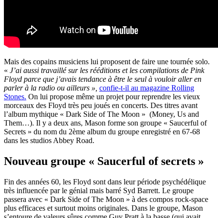
Mais des copains musiciens lui proposent de faire une tournée solo.
«
J’ai aussi travaillé sur les rééditions et les compilations de Pink
Floyd parce que j’avais tendance à être le seul à vouloir aller en
parler à la radio ou ailleurs »,
confie-t-il au magazine Rolling
Stones.
On lui propose même un projet pour reprendre les vieux
morceaux des Floyd très peu joués en concerts. Des titres avant
l’album mythique « Dark Side of The Moon » (Money, Us and
Them…). Il y a deux ans, Mason forme son groupe «
Saucerful of
Secrets » du nom du 2ème album du groupe enregistré en 67-68
dans les studios Abbey Road.
Nouveau groupe « Saucerful of secrets »
Fin des années 60, les Floyd sont dans leur période psychédélique
très influencée par le génial mais barré Syd Barrett. Le groupe
passera avec « Dark Side of The Moon » à des compos rock-space
plus efficaces et surtout moins originales. Dans le groupe, Mason
s’entoure de valeurs sûres comme Guy Pratt à la basse (qui avait