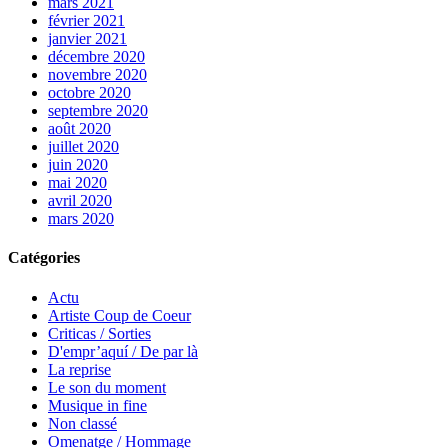
mars 2021
février 2021
janvier 2021
décembre 2020
novembre 2020
octobre 2020
septembre 2020
août 2020
juillet 2020
juin 2020
mai 2020
avril 2020
mars 2020
Catégories
Actu
Artiste Coup de Coeur
Criticas / Sorties
D'empr’aquí / De par là
La reprise
Le son du moment
Musique in fine
Non classé
Omenatge / Hommage