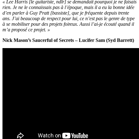
« Lee Harris [le guitariste, ndlr] se demandait pourquoi je ne faisais
rien. Je ne le connaissais pas à l’époque, mais il a eu la bonne idée
d’en parler à Guy Pratt [bassiste], que je fréquente depuis trente
ans. J’ai beaucoup de respect pour lui, ce n’est pas le genre de type
à se mobiliser pour des projets foireux. Aussi l’ai-je écouté quand il
m’a proposé ce projet. »
Nick Mason’s Saucerful of Secrets – Lucifer Sam (Syd Barrett)