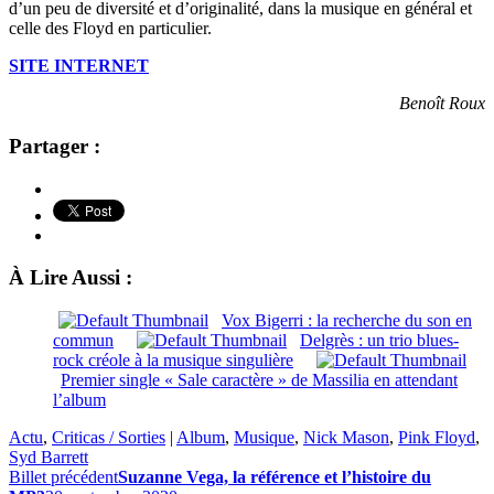
d’un peu de diversité et d’originalité, dans la musique en général et
celle des Floyd en particulier.
SITE INTERNET
Benoît Roux
Partager :
À Lire Aussi :
Vox Bigerri : la recherche du son en
commun
Delgrès : un trio blues-
rock créole à la musique singulière
Premier single « Sale caractère » de Massilia en attendant
l’album
Actu
,
Criticas / Sorties
|
Album
,
Musique
,
Nick Mason
,
Pink Floyd
,
Syd Barrett
Billet précédent
Suzanne Vega, la référence et l’histoire du