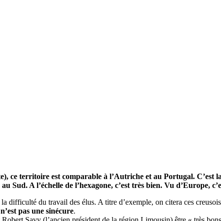
icite), ce territoire est comparable à l’Autriche et au Portugal. C’est
au Sud. A l’échelle de l’hexagone, c’est très bien. Vu d’Europe, c’
 difficulté du travail des élus. A titre d’exemple, on citera ces creusoi
n’est pas une sinécure
.
 Robert Savy (l’ancien président de la région Limousin) être « très bons 