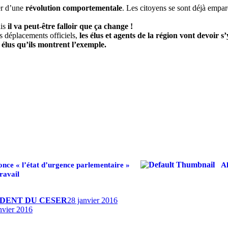
er d’une
révolution comportementale
. Les citoyens se sont déjà empar
ais
il va peut-être falloir que ça change !
s déplacements officiels,
les élus et agents de la région vont devoir s’
s élus qu’ils montrent l’exemple.
once « l’état d’urgence parlementaire »
Al
ravail
IDENT DU CESER
28 janvier 2016
nvier 2016