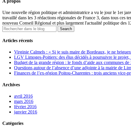
A propos
Une nouvelle région politique et administratrice a vu le jour le 1er j
travaillé dans les 3 rédactions régionales de France 3, dans tous ces ter
nouveau Conseil Régional et plus largement l'actualité politique des 
Articles récents
Virginie Calmels : « Si je suis maire de Bordeaux, je ne briguer
LGV Limoges-Poitiers: des élus décidés à poursuivre le projet, 
Budget de la grande région : le fonds d’aide aux communes de P
Questions autour de l’absence d’une adjointe à la mairie de Li
Finances de l’ex-région Poitou-Charentes : trois anciens vice-prés
Archives
avril 2016
mars 2016
février 2016
janvier 2016
Catégories