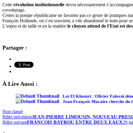
Cette
révolution institutionnelle
devra nécessairement s’accompagn
covoiturage.
Certes la pompe républicaine ne favorise pas ce genre de pratiques m
François Hollande, on s’en souvient, a vite abandonné le train pour se
L’enjeu et de taille et en la matière
le citoyen attend de l’Etat est de
Partager :
À Lire Aussi :
Loi El Khomri : Olivier Falorni dén
Jean-François Macaire cherche du t
Non classé
Billet précédent
JEAN-PIERRE LIMOUSIN, NOUVEAU PRES
Billet suivant
FRANCOIS BAYROU ENTRE DEUX EAUX
29 ja