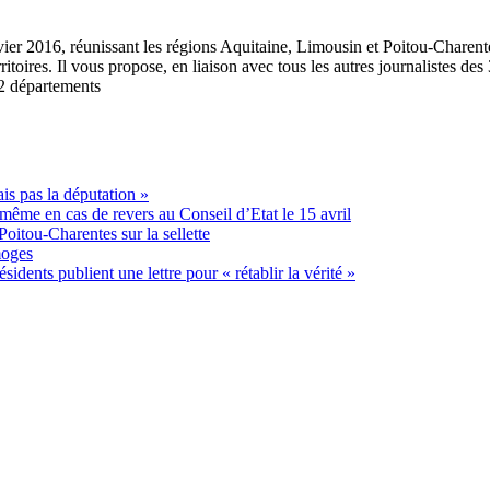
anvier 2016, réunissant les régions Aquitaine, Limousin et Poitou-Charent
ritoires. Il vous propose, en liaison avec tous les autres journalistes des
12 départements
ais pas la députation »
même en cas de revers au Conseil d’Etat le 15 avril
oitou-Charentes sur la sellette
moges
idents publient une lettre pour « rétablir la vérité »