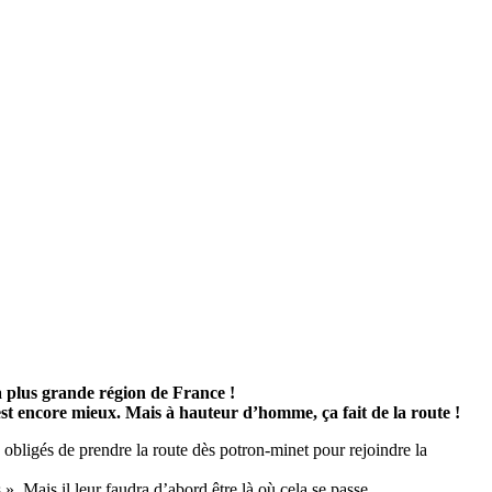
 la plus grande région de France !
est encore mieux. Mais à hauteur d’homme, ça fait de la route !
s obligés de prendre la route dès potron-minet pour rejoindre la
». Mais il leur faudra d’abord être là où cela se passe.