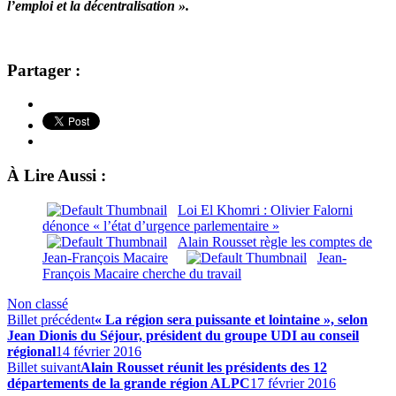
l’emploi et la décentralisation ».
Partager :
À Lire Aussi :
Loi El Khomri : Olivier Falorni
dénonce « l’état d’urgence parlementaire »
Alain Rousset règle les comptes de
Jean-François Macaire
Jean-
François Macaire cherche du travail
Non classé
Billet précédent
« La région sera puissante et lointaine », selon
Jean Dionis du Séjour, président du groupe UDI au conseil
régional
14 février 2016
Billet suivant
Alain Rousset réunit les présidents des 12
départements de la grande région ALPC
17 février 2016