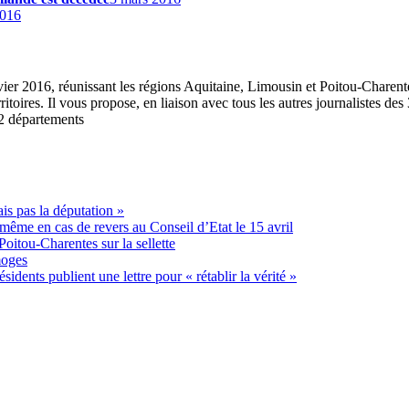
2016
anvier 2016, réunissant les régions Aquitaine, Limousin et Poitou-Charent
ritoires. Il vous propose, en liaison avec tous les autres journalistes des
12 départements
ais pas la députation »
même en cas de revers au Conseil d’Etat le 15 avril
oitou-Charentes sur la sellette
moges
idents publient une lettre pour « rétablir la vérité »