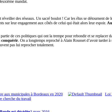
n deuxième mandat.
t réveiller des réseaux. Un sacré boulot ! Car les élus se détournent de l
ts sur leur engagement aux côtés de celui qui était alors leur espoir.
Au
t partie de ces politiques qui ont la trempe pour rebondir et se replacer 
s conquérir
. On a longtemps reproché à Alain Rousset d’avoir tarder à 
peuvent pas lui reprocher totalement.
re aux municipales à Bordeaux en 2020
Loi 
e cherche du travail
llande est décédée
3 mars 2016