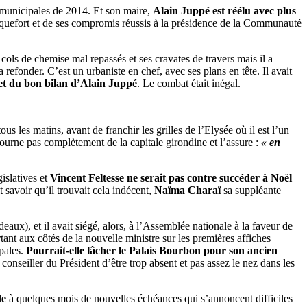
 municipales de 2014. Et son maire,
Alain Juppé est réélu avec plus
Blanquefort et de ses compromis réussis à la présidence de la Communauté
 cols de chemise mal repassés et ses cravates de travers mais il a
a refonder. C’est un urbaniste en chef, avec ses plans en tête. Il avait
et du bon bilan d’Alain Juppé
. Le combat était inégal.
tous les matins, avant de franchir les grilles de l’Elysée où il est l’un
tourne pas complètement de la capitale girondine et l’assure :
« en
islatives et
Vincent Feltesse ne serait pas contre succéder à Noël
savoir qu’il trouvait cela indécent,
Naïma Charaï
sa suppléante
aux), et il avait siégé, alors, à l’Assemblée nationale à la faveur de
ant aux côtés de la nouvelle ministre sur les premières affiches
pales.
Pourrait-elle lâcher le Palais Bourbon pour son ancien
 conseiller du Président d’être trop absent et pas assez le nez dans les
de
à quelques mois de nouvelles échéances qui s’annoncent difficiles