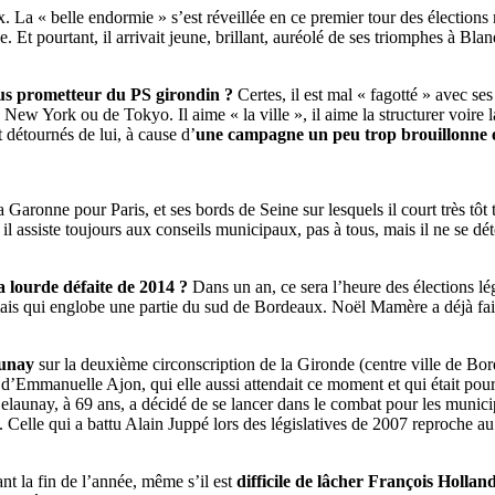
La « belle endormie » s’est réveillée en ce premier tour des élections
se. Et pourtant, il arrivait jeune, brillant, auréolé de ses triomphes à 
lus prometteur du PS girondin ?
Certes, il est mal « fagotté » avec ses
e New York ou de Tokyo. Il aime « la ville », il aime la structurer voire l
détournés de lui, à cause d’
une campagne un peu trop brouillonne 
la Garonne pour Paris, et ses bords de Seine sur lesquels il court très tôt 
il assiste toujours aux conseils municipaux, pas à tous, mais il ne se dé
 lourde défaite de 2014 ?
Dans un an, ce sera l’heure des élections lég
mais qui englobe une partie du sud de Bordeaux. Noël Mamère a déjà fait 
aunay
sur la deuxième circonscription de la Gironde (centre ville de Borde
d’Emmanuelle Ajon, qui elle aussi attendait ce moment et qui était pourt
elaunay, à 69 ans, a décidé de se lancer dans le combat pour les munici
x. Celle qui a battu Alain Juppé lors des législatives de 2007 reproche au
nt la fin de l’année, même s’il est
difficile de lâcher François Hollan