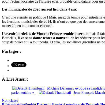
pour l’actuel locataire de l’Elysée et sa probable candidature pour u
Les municipales de 2020 auront lieu dans 4 ans.
C’est une éternité en politique ! Mais, assez de temps pour entretenir e
les élections municipales de 2014, ils n’ont eu que peu de remerciemen
mener à bien tout combat électoral.
L’avenir bordelais de Vincent Feltesse semble incertain
mais il fai
Bordelais,
il va sans doute tenter à nouveau de les séduire pour le
coup de poker et il a tout perdu. Et cela, les socialistes girondins ne 
Partager :
À Lire Aussi :
Michèle Delaunay évoque sa candidatu
parlementaire »
Jean-François Macair
Non classé
Billet précédent
Sophie Dessus, « l’amie si proche » de François Ho