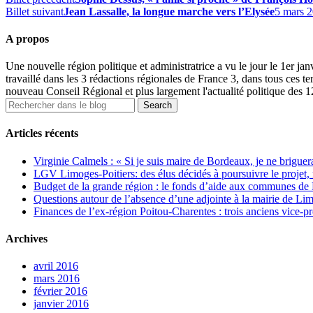
Billet suivant
Jean Lassalle, la longue marche vers l’Elysée
5 mars 
A propos
Une nouvelle région politique et administratrice a vu le jour le 1er j
travaillé dans les 3 rédactions régionales de France 3, dans tous ces ter
nouveau Conseil Régional et plus largement l'actualité politique des 
Articles récents
Virginie Calmels : « Si je suis maire de Bordeaux, je ne briguer
LGV Limoges-Poitiers: des élus décidés à poursuivre le projet, 
Budget de la grande région : le fonds d’aide aux communes de P
Questions autour de l’absence d’une adjointe à la mairie de Li
Finances de l’ex-région Poitou-Charentes : trois anciens vice-prés
Archives
avril 2016
mars 2016
février 2016
janvier 2016