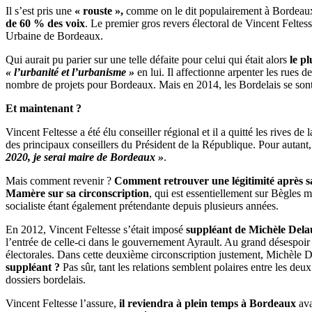
Il s’est pris une
« rouste »,
comme on le dit populairement à Bordeaux. 
de 60 % des voix
. Le premier gros revers électoral de Vincent Feltes
Urbaine de Bordeaux.
Qui aurait pu parier sur une telle défaite pour celui qui était alors
le p
« l’urbanité et l’urbanisme »
en lui. Il affectionne arpenter les rues d
nombre de projets pour Bordeaux. Mais en 2014, les Bordelais se sont 
Et maintenant ?
Vincent Feltesse a été élu conseiller régional et il a quitté les rives de 
des principaux conseillers du Président de la République. Pour autant, 
2020, je serai maire de Bordeaux »
.
Mais comment revenir ?
Comment retrouver une légitimité après sa
Mamère sur sa circonscription
, qui est essentiellement sur Bègles 
socialiste étant également prétendante depuis plusieurs années.
En 2012, Vincent Feltesse s’était imposé
suppléant de Michèle Del
l’entrée de celle-ci dans le gouvernement Ayrault. Au grand désespoir 
électorales. Dans cette deuxième circonscription justement, Michèle D
suppléant ?
Pas sûr, tant les relations semblent polaires entre les deu
dossiers bordelais.
Vincent Feltesse l’assure,
il reviendra à plein temps à Bordeaux
ava