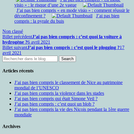
visio » : le risque d’une 2e vague
J’ai pas bien compris « en mode visio » : comment réussir le
déconfinement ?
J’ai pas bien
compris : la pyrale du buis
Non classé
Billet précédent
J’ai pas bien compris : c’est quoi la voiture à
hydrogène ?
6 avril 2021
Billet suivant
J’ai pas bien compris : c’est quoi le plogging ?
17
avril 2021
Articles récents
J’ai pas bien compris le classement de Nice au patrimoine
mondial de l’UNESCO
J’ai pas bien compris la violence dans les stades
J’ai pas bien compris qui était Simone Veil ?
J’ai pas bien compris : c’est quoi un blob ?
J’ai pas bien compris la vie des Niçois pendant la 1ère guerre
mondiale
Archives