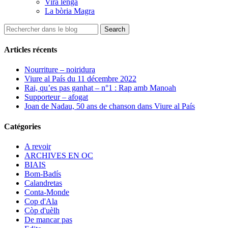
Vira lenga
La bòria Magra
Articles récents
Nourriture – noiridura
Viure al País du 11 décembre 2022
Rai, qu’es pas ganhat – n°1 : Rap amb Manoah
Supporteur – afogat
Joan de Nadau, 50 ans de chanson dans Viure al País
Catégories
A revoir
ARCHIVES EN OC
BIAIS
Bom-Badís
Calandretas
Conta-Monde
Cop d'Ala
Còp d'uèlh
De mancar pas