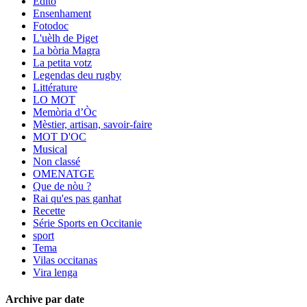
Edito
Ensenhament
Fotodoc
L'uèlh de Piget
La bòria Magra
La petita votz
Legendas deu rugby
Littérature
LO MOT
Memòria d’Òc
Mèstier, artisan, savoir-faire
MOT D'OC
Musical
Non classé
OMENATGE
Que de nòu ?
Rai qu'es pas ganhat
Recette
Série Sports en Occitanie
sport
Tema
Vilas occitanas
Vira lenga
Archive par date