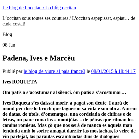
Le blog de l’occitan / Lo blòg occitan
L’occitan sous toutes ses coutures / L'occitan espepissat, espiat… de
cada costat!
Blog
08
Jan
Padena, Ives e Marcèu
Publié par
le-blog-de-viure-al-pais-france3
le
08/01/2015 à 18:44:17
Ives ROQUETA
Òm patís a s’acostumar al silenci, òm patís a s’acostumar…
Ives Roqueta s’es daissat morir, a pagat son deute. I aurà de
mond per dire lo bruch que faguèron sa vida e son òbra. Aurem
de datas, de títols, d’omenatges, una cordelada de chifras e de
letras, un pauc coma los « montjòias » de pèiras que ritman los
camins romieus. Mas çò que nos serà de manca es aquela man
tenduda amb lo sorire amagat darrièr las mostachas, lo veire de
vin partejat, las paraulas escambiadas dins de dialògues