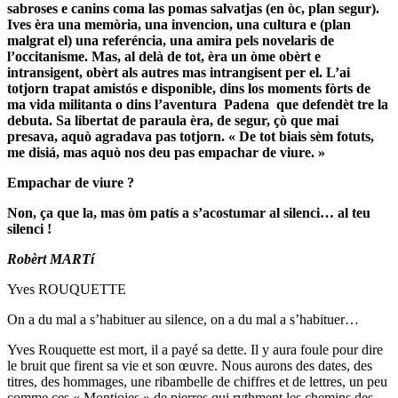
sabroses e canins coma las pomas salvatjas (en òc, plan segur).
Ives èra una memòria, una invencion, una cultura e (plan
malgrat el) una referéncia, una amira pels novelaris de
l’occitanisme. Mas, al delà de tot, èra un òme obèrt e
intransigent, obèrt als autres mas intrangisent per el. L’ai
totjorn trapat amistós e disponible, dins los moments fòrts de
ma vida militanta o dins l’aventura Padena que defendèt tre la
debuta. Sa libertat de paraula èra, de segur, çò que mai
presava, aquò agradava pas totjorn. « De tot biais sèm fotuts,
me disiá, mas aquò nos deu pas empachar de viure. »
Empachar de viure ?
Non, ça que la, mas òm patís a s’acostumar al silenci… al teu
silenci !
Robèrt MARTí
Yves ROUQUETTE
On a du mal a s’habituer au silence, on a du mal a s’habituer…
Yves Rouquette est mort, il a payé sa dette. Il y aura foule pour dire
le bruit que firent sa vie et son œuvre. Nous aurons des dates, des
titres, des hommages, une ribambelle de chiffres et de lettres, un peu
comme ces « Montjoies » de pierres qui rythment les chemins des