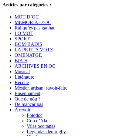
Articles par catégories :
MOT D’OC
MEMORIA D’OC
Rai qu’es pas ganhat
LO MOT
SPORT
BOM-BADIS
LA PETITA VOTZ
OMENATGE
BIAIS
ARCHIVES EN OC
Musical
Littérature
Recette
Mèstier, artisan, savoir-faire
Ensenhament
Que de nòu ?
De mancar pas
A revoir
Fotodoc
Cop d’Ala
Vilas occitanas
Legendas deu rugby