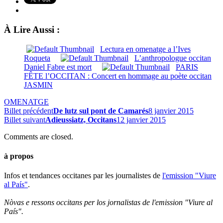
À Lire Aussi :
Lectura en omenatge a l’Ives
Roqueta
L’anthropologue occitan
Daniel Fabre est mort
PARIS
FÊTE l’OCCITAN : Concert en hommage au poète occitan
JASMIN
OMENATGE
Billet précédent
De lutz sul pont de Camarés
8 janvier 2015
Billet suivant
Adieussiatz, Occitans
12 janvier 2015
Comments are closed.
à propos
Infos et tendances occitanes par les journalistes de
l'emission "Viure
al País"
.
Nòvas e ressons occitans per los jornalistas de l'emission "Viure al
País".