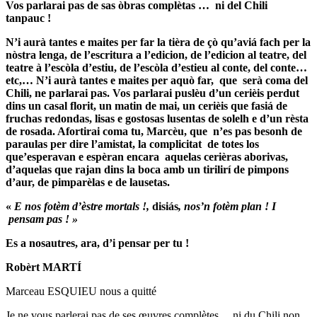
Vos parlarai pas de sas òbras complètas … ni del Chili
tanpauc !
N’i aurà tantes e maites per far la tièra de çò qu’aviá fach per la
nòstra lenga, de l’escritura a l’edicion, de l’edicion al teatre, del
teatre à l’escòla d’estiu, de l’escòla d’estieu al conte, del conte…
etc,… N’i aurà tantes e maites per aquò far, que serà coma del
Chili, ne parlarai pas. Vos parlarai puslèu d’un cerièis perdut
dins un casal florit, un matin de mai, un cerièis que fasiá de
fruchas redondas, lisas e gostosas lusentas de solelh e d’un rèsta
de rosada. Afortirai coma tu, Marcèu, que n’es pas besonh de
paraulas per dire l’amistat, la complicitat de totes los
que’esperavan e espèran encara aquelas cerièras aborivas,
d’aquelas que rajan dins la boca amb un tirilirí de pimpons
d’aur, de pimparèlas e de lausetas.
«
E nos fotèm d’èstre mortals !,
disiás
, nos’n fotèm plan !
I
pensam pas ! »
Es a nosautres, ara, d’i pensar per tu !
Robèrt MARTÍ
Marceau ESQUIEU nous a quitté
Je ne vous parlerai pas de ses œuvres complètes… ni du Chili non