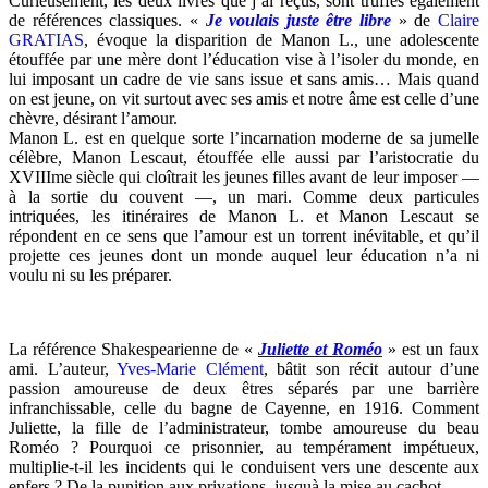
Curieusement, les deux livres que j’ai reçus, sont truffés également
de références classiques. «
Je voulais juste être libre
» de
Claire
GRATIAS
, évoque la disparition de Manon L., une adolescente
étouffée par une
mère dont l’éducation vise à l’isoler du monde, en
lui imposant un cadre de vie sans issue et sans amis… Mais quand
on est jeune, on vit surtout avec ses amis et notre âme est celle d’une
chèvre, désirant l’amour.
Manon L. est en quelque sorte l’incarnation moderne de sa jumelle
célèbre, Manon Lescaut, étouffée elle aussi par l’aristocratie du
XVIIIme siècle qui cloîtrait les jeunes filles avant de leur imposer —
à la sortie du couvent —, un mari. Comme deux particules
intriquées, les itinéraires de Manon L. et Manon Lescaut se
répondent en ce sens que l’amour est un torrent inévitable, et qu’il
projette ces jeunes dont un monde auquel leur éducation n’a ni
voulu ni su les préparer.
La référence Shakespearienne de «
Juliette et Roméo
» est un faux
ami. L’auteur,
Yves-Marie Clément
, bâtit son récit autour d’une
passion amoureuse de deux êtres séparés par une barrière
infranchissable, celle du bagne de Cayenne, en 1916. Comment
Juliette, la fille de l’administrateur, tombe amoureuse du beau
Roméo ? Pourquoi ce prisonnier, au tempérament impétueux,
multiplie-t-il les incidents qui le conduisent vers une descente aux
enfers ? De la punition aux privations, jusquà la mise au cachot…