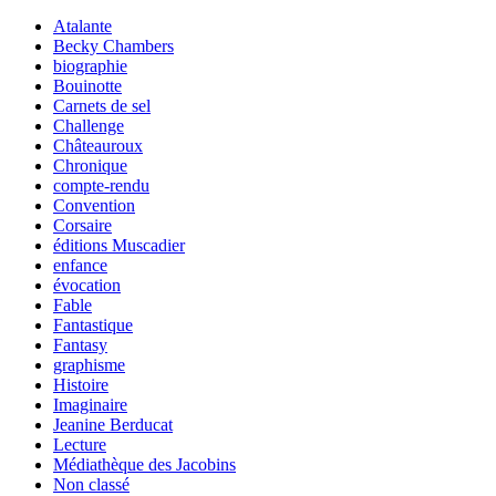
Atalante
Becky Chambers
biographie
Bouinotte
Carnets de sel
Challenge
Châteauroux
Chronique
compte-rendu
Convention
Corsaire
éditions Muscadier
enfance
évocation
Fable
Fantastique
Fantasy
graphisme
Histoire
Imaginaire
Jeanine Berducat
Lecture
Médiathèque des Jacobins
Non classé