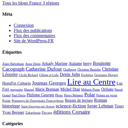
Tous les blogs France 3 régions
Méta
Connexion
Flux des publications
Flux des commentaires
Site de WordPress-FR
Étiquettes
Bouinotte
Arkady Martine
Atalante
berry
Alain Rafesthain
Anne Denis
Cacograph
Catherine Dufour
Christian
Challenge
Christian Beaudin
Léourier
Denis Julin
Cécile Richard
Céleste et Lulu
Enchères
Germaine Hugnet
Lire au Centre
Joumas Georges
HongFei Cultures
Luc
Fori
Marie Brennan
Michel Diaz
Orléans
magazine
Manuel
Mélanie Potau
Pascal
Polar
Philippe Georget
Grand
Paul Duris
Photo
Pierre Belsœur
Poème en prose
Roman
Regain de lecture
Poésie
Printemps de l'Imaginaire Francophone
science-fiction
historique
Serge Lehman
Tours
Saint-Georges-sur-Arnon
éditions Corsaire
Yvan Bernaer
Zahardonia
Élevage
Catégories