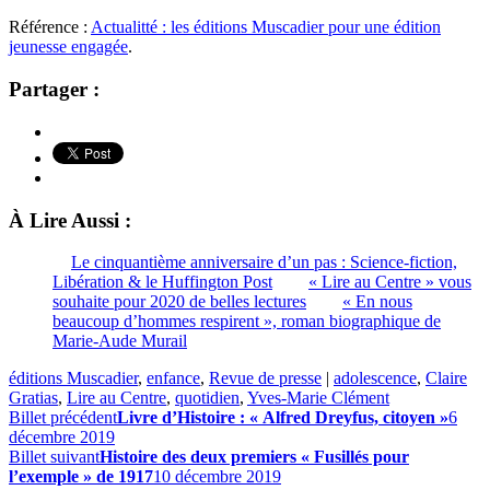
Référence :
Actualitté : les éditions Muscadier pour une édition
jeunesse engagée
.
Partager :
À Lire Aussi :
Le cinquantième anniversaire d’un pas : Science-fiction,
Libération & le Huffington Post
« Lire au Centre » vous
souhaite pour 2020 de belles lectures
« En nous
beaucoup d’hommes respirent », roman biographique de
Marie-Aude Murail
éditions Muscadier
,
enfance
,
Revue de presse
|
adolescence
,
Claire
Gratias
,
Lire au Centre
,
quotidien
,
Yves-Marie Clément
Billet précédent
Livre d’Histoire : « Alfred Dreyfus, citoyen »
6
décembre 2019
Billet suivant
Histoire des deux premiers « Fusillés pour
l’exemple » de 1917
10 décembre 2019