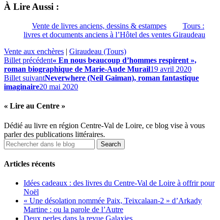
À Lire Aussi :
Vente de livres anciens, dessins & estampes
Tours :
livres et documents anciens à l’Hôtel des ventes Giraudeau
Vente aux enchères
|
Giraudeau (Tours)
Billet précédent
« En nous beaucoup d’hommes respirent »,
roman biographique de Marie-Aude Murail
19 avril 2020
Billet suivant
Neverwhere (Neil Gaiman), roman fantastique
imaginaire
20 mai 2020
« Lire au Centre »
Dédié au livre en région Centre-Val de Loire, ce blog vise à vous
parler des publications littéraires.
Articles récents
Idées cadeaux : des livres du Centre-Val de Loire à offrir pour
Noël
« Une désolation nommée Paix, Teixcalaan-2 » d’Arkady
Martine : ou la parole de l’Autre
Deux perles dans la revue Galaxies