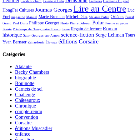
Léourier
Denis Julin
Cécile Richard
Céleste et Lulu
Enchères
Germaine Hugnet
Lire au Centre
Joumas Georges
HongFei Cultures
Luc
Fori
Marie Brennan
Michel Diaz
Orléans
magazine
Manuel
Mélanie Potau
Pascal
Polar
Philippe Georget
Grand
Paul Duris
Photo
Pierre Belsœur
Poème en prose
Roman
Regain de lecture
Poésie
Printemps de l'Imaginaire Francophone
science-fiction
historique
Serge Lehman
Tours
Saint-Georges-sur-Arnon
éditions Corsaire
Yvan Bernaer
Zahardonia
Élevage
Catégories
Atalante
Becky Chambers
biographie
Bouinotte
Carnets de sel
Challenge
Châteauroux
Chronique
compte-rendu
Convention
Corsaire
éditions Muscadier
enfance
évocation