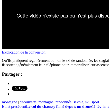
Explication de la conversion
Qu’ils pratiquent régulièrement ou non le ski de randonnée, les stagi
ils sortent généralement leur téléphone pour immortaliser leur ascensi
Partager :
montagne
|
découverte
,
montagne
,
randonnée
,
savoie
,
ski
,
sport
Billet précédent
Le col du chaussy filmé depuis un drone
11 février