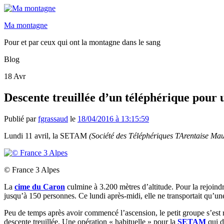
Ma montagne
Pour et par ceux qui ont la montagne dans le sang
Blog
18
Avr
Descente treuillée d’un téléphérique pour 
Publié par
fgrassaud
le
18/04/2016 à 13:15:59
Lundi 11 avril, la SETAM
(Société des Téléphériques TArentaise Ma
© France 3 Alpes
La
cime du Caron
culmine à 3.200 mètres d’altitude. Pour la rejoin
jusqu’à 150 personnes. Ce lundi après-midi, elle ne transportait qu’un
Peu de temps après avoir commencé l’ascension, le petit groupe s’est re
descente treuillée. Une opération « habituelle » pour la
SETAM
qui d