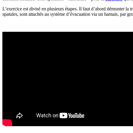
L’exercice est divisé en plusieurs étapes. Il faut d’abord démonter la tr
spatules, sont attachés au système d’évacuation via un harnais, par g