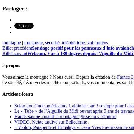
Partager :
montagne
|
montagne
,
sécurité
,
téléphérique
,
val thorens
Billet précédent
Sondage positif pour les panneaux d’info avalanch
Billet suivant
Webcam. Vue à 180 degrés depuis l’Aiguille du Midi
à propos
Vous aimez la montagne ? Nous aussi. Depuis la création de
France 3
de société, découvertes insolites ou portraits, vos commentaires sont l
Articles récents
Selon une étude américaine, 1 alpiniste sur 3 se dope pour l’a
Le « Tube » de l’Aiguille du Midi ouvert après 5 ans de travaux
Haute-Savoie: quand la montagne glisse ou s’effondre
VIDEO. Neige tardive sur Belledonne
« Violon, Parapente et Himalaya »: Jean-Yves Fredriksen ne sur