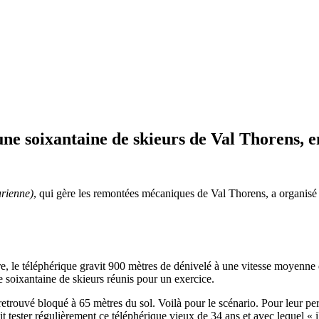
une soixantaine de skieurs de Val Thorens, e
urienne)
, qui gère les remontées mécaniques de Val Thorens, a organisé
dre, le téléphérique gravit 900 mètres de dénivelé à une vitesse moyenn
e soixantaine de skieurs réunis pour un exercice.
trouvé bloqué à 65 mètres du sol. Voilà pour le scénario. Pour leur perm
it tester régulièrement ce téléphérique vieux de 34 ans et avec lequel « 