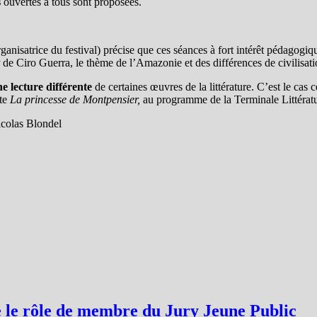
s
ouvertes à tous sont proposées.
ganisatrice du festival) précise que ces séances à fort intérêt pédagogi
de Ciro Guerra, le thème de l’Amazonie et des différences de civilisati
ne lecture différente
de certaines œuvres de la littérature. C’est le cas 
tte
La princesse de Montpensier,
au programme de la Terminale Littératu
Nicolas Blondel
e le rôle de membre du Jury Jeune Public