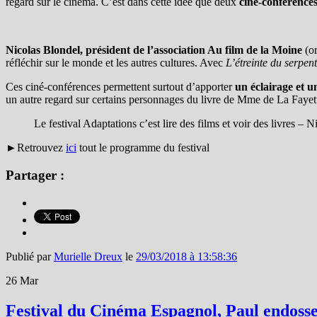
regard sur le cinéma. C’est dans cette idée que deux
ciné-conférence
Nicolas Blondel, président de l’association Au film de la Moine
(or
réfléchir sur le monde et les autres cultures. Avec
L’étreinte du serpent
Ces ciné-conférences permettent surtout d’apporter
un éclairage et u
un autre regard sur certains personnages du livre de Mme de La Faye
Le festival Adaptations c’est lire des films et voir des livres – 
►Retrouvez
ici
tout le programme du festival
Partager :
Publié par
Murielle Dreux
le
29/03/2018 à 13:58:36
26
Mar
Festival du Cinéma Espagnol, Paul endoss