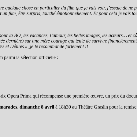
e quelque chose en particulier du film que je vais voir, j’essaie de ne
un film, être surpris, touché émotionnellement. Et pour cela je vais tout
our la BO, les vacances, l’amour, les belles images, les acteurs… et c
e dernière) sur une mère courage qui tente de survivre financièrement t
es et Délires », je le recommande fortement !!
parmi la sélection officielle :
 le prix Opera Prima qui récompense une première œuvre, un prix du docu
amarades, dimanche 8 avril
à 18h30 au Théâtre Graslin pour la remise 