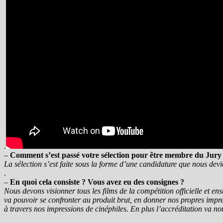
.
–
Comment s’est passé votre sélection pour être membre du Jury
La sélection s’est faite sous la forme d’une candidature que nous devi
.
–
En quoi cela consiste ? Vous avez eu des consignes ?
Nous devons visionner tous les films de la compétition officielle et en
va pouvoir se confronter au produit brut, en donner nos propres impre
à travers nos impressions de cinéphiles. En plus l’accréditation va no