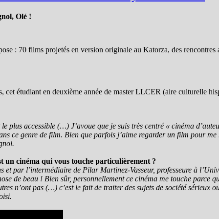
gnol, Olé !
e : 70 films projetés en version originale au Katorza, des rencontres av
s, cet étudiant
en deuxième année de master LLCER (aire
culturelle hi
t le plus accessible (…) J’avoue que je suis très centré « cinéma d’auteu
s ce genre de film. Bien que parfois j’aime regarder un film pour me 
gnol.
est un cinéma qui vous touche particulièrement ?
 ans et par l’intermédiaire de Pilar Martinez-Vasseur, professeure à l’Uni
se de beau ! Bien sûr, personnellement ce cinéma me touche parce que 
utres n’ont pas (…) c’est le fait de traiter des sujets de société sérieu
isi.