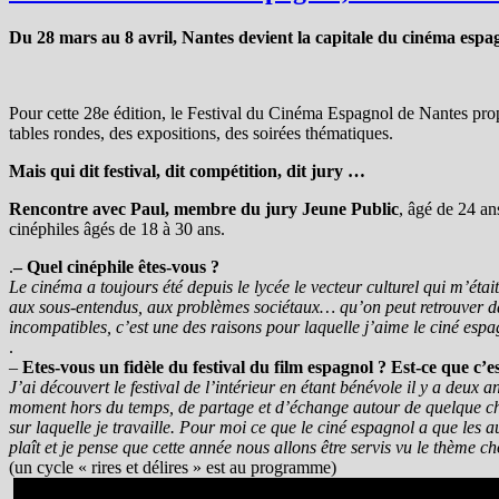
Du 28 mars au 8 avril, Nantes devient la capitale du cinéma espa
Pour cette 28e édition, le Festival du Cinéma Espagnol de Nantes propos
tables rondes, des expositions, des soirées thématiques.
Mais qui dit festival, dit compétition, dit jury …
Rencontre avec Paul, membre du jury Jeune Public
, âgé de 24 an
cinéphiles âgés de 18 à 30 ans.
.
– Quel cinéphile êtes-vous ?
Le cinéma a toujours été depuis le lycée le vecteur culturel qui m’étai
aux sous-entendus, aux problèmes sociétaux… qu’on peut retrouver dan
incompatibles, c’est une des raisons pour laquelle j’aime le ciné espa
.
–
Etes-vous un fidèle du festival du film espagnol ? Est-ce que c’
J’ai découvert le festival de l’intérieur en étant bénévole il y a deux
moment hors du temps, de partage et d’échange autour de quelque cho
sur laquelle je travaille. Pour moi ce que le ciné espagnol a que les a
plaît et je pense que cette année nous allons être servis vu le thème cho
(un cycle « rires et délires » est au programme)