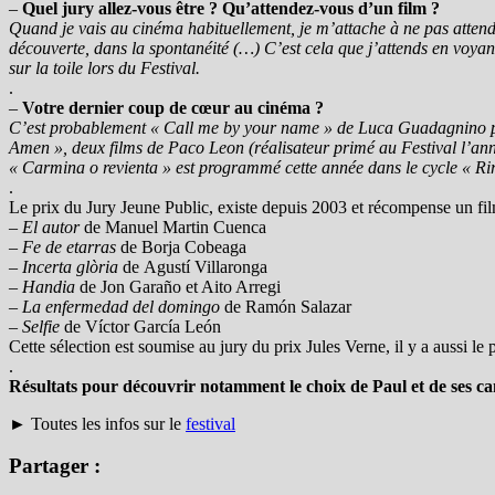
–
Quel jury allez-vous être ? Qu’attendez-vous d’un film ?
Quand je vais au cinéma habituellement, je m’attache à ne pas attendr
découverte, dans la spontanéité (…) C’est cela que j’attends en voyant 
sur la toile lors du Festival.
.
–
Votre dernier coup de cœur au cinéma ?
C’est probablement « Call me by your name » de
Luca Guadagnino
p
Amen », deux films de Paco Leon (réalisateur primé au Festival l’anné
« Carmina o revienta » est programmé cette année dans le cycle « Rir
.
Le prix du Jury Jeune Public, existe depuis 2003 et récompense un film 
–
El autor
de Manuel Martin Cuenca
–
Fe de etarras
de Borja Cobeaga
–
Incerta glòria
de Agustí Villaronga
–
Handia
de Jon Garaño et Aito Arregi
–
La enfermedad del domingo
de Ramón Salazar
–
Selfie
de Víctor García León
Cette sélection est soumise au jury du prix Jules Verne, il y a aussi
.
Résultats pour découvrir notamment le choix de Paul et de ses c
► Toutes les infos sur le
festival
Partager :