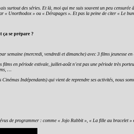
 mais surtout des séries. Et là, moi qui me suis souvent un peu censurée 
ar « Unorthodox » ou « Dérapages ». Et pas la peine de citer « Le bur
nt ça se prépare ?
s par semaine (mercredi, vendredi et dimanche) avec 3 films jeunesse en a
 films en période estivale, juillet-août n’est pas une période très porte
ilms, …
némas Indépendants) qui vient de reprendre ses activités, nous sommes 
révus de programmer : comme « Jojo Rabbit », « La fille au bracelet »