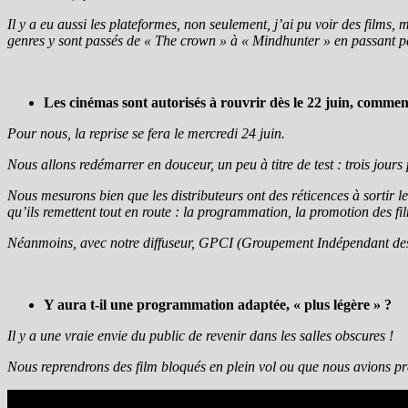
Il y a eu aussi les plateformes, non seulement, j’ai pu voir des films,
genres y sont passés de « The crown » à « Mindhunter » en passant p
Les cinémas sont autorisés à rouvrir dès le 22 juin, comme
Pour nous, la reprise se fera le mercredi 24 juin.
Nous allons redémarrer en douceur, un peu à titre de test : trois jour
Nous mesurons bien que les distributeurs ont des réticences à sortir les
qu’ils remettent tout en route : la programmation, la promotion des f
Néanmoins, avec notre diffuseur, GPCI (Groupement Indépendant des Ci
Y aura t-il une programmation adaptée, « plus légère » ?
Il y a une vraie envie du public de revenir dans les salles obscures !
Nous reprendrons des film bloqués en plein vol ou que nous avions p