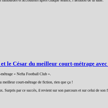
es rambardes et accoudoirs après chaque séance, l’aération de la salle.
 et le César du meilleur court-métrage avec
t-métrage « Nefta Football Club ».
u meilleur court-métrage de fiction, rien que ça !
x. Surpris par ce succès, il revient sur son parcours et sur celui de son