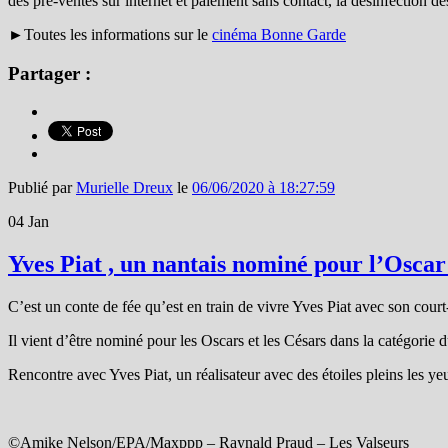
des pré-ventes sur internet et paiement sans contact, la désinfection d
►Toutes les informations sur le
cinéma Bonne Garde
Partager :
Publié par
Murielle Dreux
le
06/06/2020 à 18:27:59
04
Jan
Yves Piat , un nantais nominé pour l’Oscar
C’est un conte de fée qu’est en train de vivre Yves Piat avec son cour
Il vient d’être nominé pour les Oscars et les Césars dans la catégorie d
Rencontre avec Yves Piat, un réalisateur avec des étoiles pleins les yeu
©Amike Nelson/EPA/Maxppp – Raynald Praud – Les Valseurs