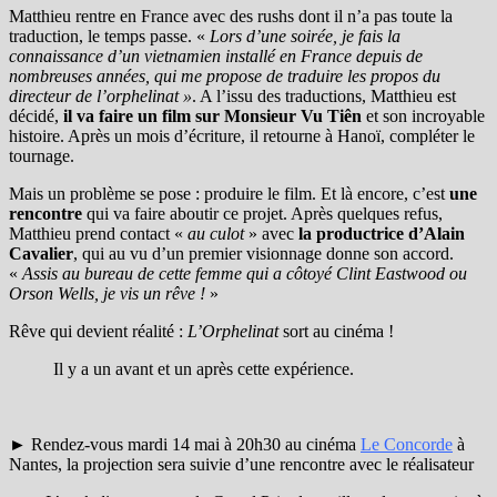
Matthieu rentre en France avec des rushs dont il n’a pas toute la
traduction, le temps passe. «
Lors d’une soirée, je fais la
connaissance d’un vietnamien installé en France depuis de
nombreuses années, qui me propose de traduire les propos du
directeur de l’orphelinat »
. A l’issu des traductions, Matthieu est
décidé,
il va faire un film sur Monsieur
Vu Tiên
et son incroyable
histoire. A
près un mois d’écriture, il retourne à Hanoï, compléter le
tournage.
Mais un problème se pose : produire le film. Et là encore, c’est
une
rencontre
qui va faire aboutir ce projet. Après quelques refus,
Matthieu prend contact «
au culot
» avec
la productrice d’Alain
Cavalier
, qui au vu d’un premier visionnage donne son accord.
«
Assis au bureau de cette femme qui a côtoyé Clint Eastwood ou
Orson Wells, je vis un rêve !
»
Rêve qui devient réalité :
L’Orphelinat
sort au cinéma !
Il y a un avant et un après cette expérience.
► Rendez-vous mardi 14 mai à 20h30 au cinéma
Le Concorde
à
Nantes, la projection sera suivie d’une rencontre avec le réalisateur