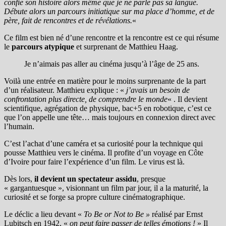
confie son histoire alors même que je ne parle pas sa langue.
Débute alors un parcours initiatique sur ma place d’homme, et de
père, fait de rencontres et de révélations.
«
Ce film est bien né d’une rencontre et la rencontre est ce qui résume
le
parcours atypique
et surprenant de Matthieu Haag.
Je n’aimais pas aller au cinéma jusqu’à l’âge de 25 ans.
Voilà une entrée en matière pour le moins surprenante de la part
d’un réalisateur. Matthieu explique : «
j’avais un besoin de
confrontation plus directe, de comprendre le monde
« . Il devient
scientifique, agrégation de physique, bac+5 en robotique, c’est ce
que l’on appelle une tête… mais toujours en connexion direct avec
l’humain.
C’est l’achat d’une caméra et sa curiosité pour la technique qui
pousse Matthieu vers le cinéma. Il profite d’un voyage en Côte
d’Ivoire pour faire l’expérience d’un film. Le virus est là.
Dès lors,
il devient un
spectateur assidu
, presque
« gargantuesque », visionnant un film par jour
, il a la maturité, la
curiosité et se forge sa propre culture cinématographique.
Le déclic a lieu devant «
To Be or Not to Be »
réalisé par Ernst
Lubitsch en 1942,
«
on peut faire passer de telles émotions !
» Il