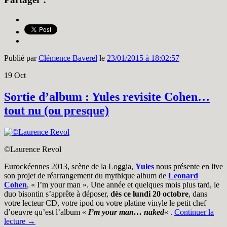
Publié par
Clémence Baverel
le
23/01/2015 à 18:02:57
19
Oct
Sortie d’album : Yules revisite Cohen…
tout nu (ou presque)
©Laurence Revol
Eurockéennes 2013, scène de la Loggia,
Yules
nous présente en live
son projet de réarrangement du mythique album de
Leonard
Cohen
, « I’m your man ». Une année et quelques mois plus tard, le
duo bisontin s’apprête à déposer,
dès ce lundi 20 octobre
, dans
votre lecteur CD, votre ipod ou votre platine vinyle le petit chef
d’oeuvre qu’est l’album «
I’m your man… naked
« .
Continuer la
lecture
→