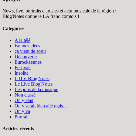
News, live, portraits d'artistes et actu musicale de la région :
Blog'Notes donne le LA franc-comtois !
Catégories
A la télé
Bonnes idées
ça vient de sortir
Découverte
Eurockéennes
Festivals
Insolite
L'ITV Blog'Notes
Le Live Blog'Notes
Les jobs de la musique
Non classé
On y était
On y serait bien allé mais…
On y va
Portrait
Articles récents