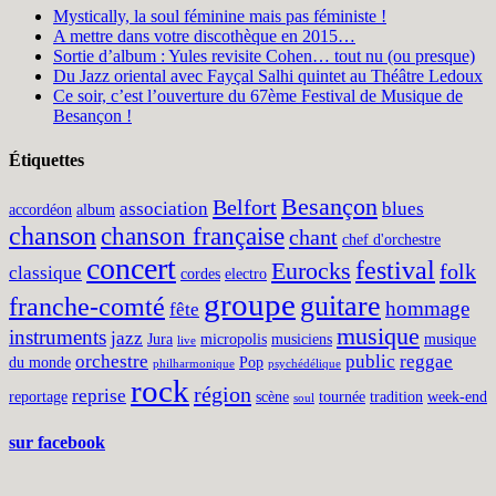
Mystically, la soul féminine mais pas féministe !
A mettre dans votre discothèque en 2015…
Sortie d’album : Yules revisite Cohen… tout nu (ou presque)
Du Jazz oriental avec Fayçal Salhi quintet au Théâtre Ledoux
Ce soir, c’est l’ouverture du 67ème Festival de Musique de
Besançon !
Étiquettes
Besançon
Belfort
association
blues
accordéon
album
chanson
chanson française
chant
chef d'orchestre
concert
festival
Eurocks
folk
classique
cordes
electro
groupe
guitare
franche-comté
hommage
fête
musique
instruments
jazz
Jura
micropolis
musiciens
musique
live
orchestre
public
reggae
du monde
Pop
philharmonique
psychédélique
rock
région
reprise
reportage
scène
tournée
tradition
week-end
soul
sur facebook