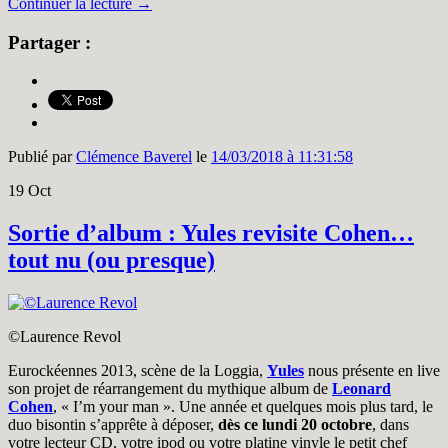
Continuer la lecture
→
Partager :
Publié par
Clémence Baverel
le
14/03/2018 à 11:31:58
19
Oct
Sortie d’album : Yules revisite Cohen…
tout nu (ou presque)
©Laurence Revol
Eurockéennes 2013, scène de la Loggia,
Yules
nous présente en live
son projet de réarrangement du mythique album de
Leonard
Cohen
, « I’m your man ». Une année et quelques mois plus tard, le
duo bisontin s’apprête à déposer,
dès ce lundi 20 octobre
, dans
votre lecteur CD, votre ipod ou votre platine vinyle le petit chef