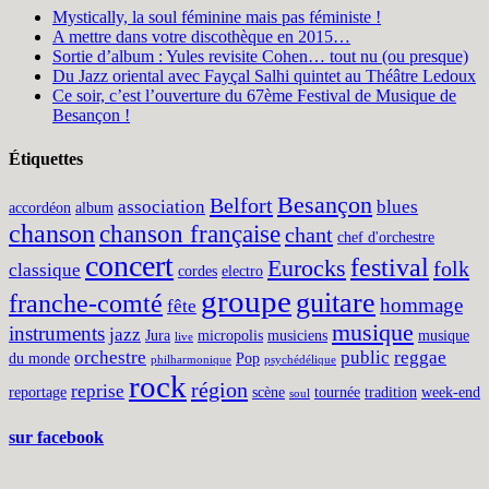
Mystically, la soul féminine mais pas féministe !
A mettre dans votre discothèque en 2015…
Sortie d’album : Yules revisite Cohen… tout nu (ou presque)
Du Jazz oriental avec Fayçal Salhi quintet au Théâtre Ledoux
Ce soir, c’est l’ouverture du 67ème Festival de Musique de
Besançon !
Étiquettes
Besançon
Belfort
association
blues
accordéon
album
chanson
chanson française
chant
chef d'orchestre
concert
festival
Eurocks
folk
classique
cordes
electro
groupe
guitare
franche-comté
hommage
fête
musique
instruments
jazz
Jura
micropolis
musiciens
musique
live
orchestre
public
reggae
du monde
Pop
philharmonique
psychédélique
rock
région
reprise
reportage
scène
tournée
tradition
week-end
soul
sur facebook