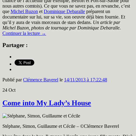
chance de l’accueillir (par exemple, Belfort et Port-sur-Saône pour
nous autres comtois). Ce que vous ne savez pas, en revanche, c’est
que
Michel Buzon
et
Dominique Debaralle
préparent un
documentaire sur lui, sur sa vie, son oeuvre déjà bien fournie. Et
qu’il y aura de vrais morceaux de stars dedans.
Un article par
Michel Buzon, photos de tournage par Dominique Debaralle.
Continuer la lecture
→
Partager :
Publié par
Clémence Baverel
le
14/11/2013 à 17:22:48
24
Oct
Come into My Lady’s House
Stéphane, Simon, Guillaume et Cécile – ©Clémence Baverel