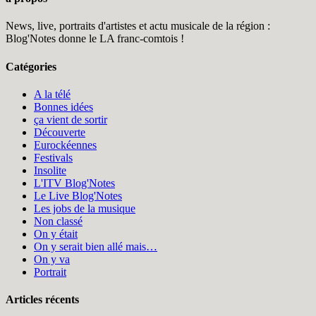
News, live, portraits d'artistes et actu musicale de la région :
Blog'Notes donne le LA franc-comtois !
Catégories
A la télé
Bonnes idées
ça vient de sortir
Découverte
Eurockéennes
Festivals
Insolite
L'ITV Blog'Notes
Le Live Blog'Notes
Les jobs de la musique
Non classé
On y était
On y serait bien allé mais…
On y va
Portrait
Articles récents