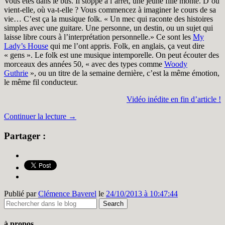
Vous êtes dans le bus. Il stoppe à l’arrêt, une jeune fille monte. D’où
vient-elle, où va-t-elle ? Vous commencez à imaginer le cours de sa
vie… C’est ça la musique folk. « Un mec qui raconte des histoires
simples avec une guitare. Une personne, un destin, ou un sujet qui
laisse libre cours à l’interprétation personnelle.» Ce sont les
My
Lady’s House
qui me l’ont appris. Folk, en anglais, ça veut dire
« gens ». Le folk est une musique intemporelle. On peut écouter des
morceaux des années 50, « avec des types comme
Woody
Guthrie
», ou un titre de la semaine dernière, c’est la même émotion,
le même fil conducteur.
Vidéo inédite en fin d’article !
Continuer la lecture
→
Partager :
Publié par
Clémence Baverel
le
24/10/2013 à 10:47:44
à propos