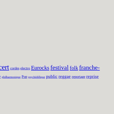
cert
festival
franche-
Eurocks
folk
cordes
electro
e
public
reggae
reprise
Pop
reportage
philharmonique
psychédélique