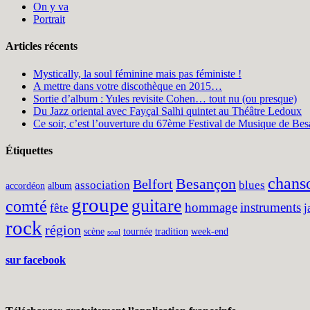
On y va
Portrait
Articles récents
Mystically, la soul féminine mais pas féministe !
A mettre dans votre discothèque en 2015…
Sortie d’album : Yules revisite Cohen… tout nu (ou presque)
Du Jazz oriental avec Fayçal Salhi quintet au Théâtre Ledoux
Ce soir, c’est l’ouverture du 67ème Festival de Musique de Bes
Étiquettes
chans
Besançon
Belfort
association
blues
accordéon
album
groupe
guitare
comté
hommage
instruments
fête
j
rock
région
scène
tournée
tradition
week-end
soul
sur facebook