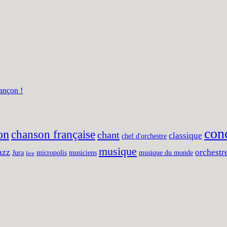
ançon !
con
on
chanson française
chant
classique
chef d'orchestre
musique
azz
orchestr
Jura
micropolis
musiciens
musique du monde
live