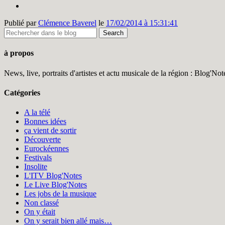
Publié par
Clémence Baverel
le
17/02/2014 à 15:31:41
à propos
News, live, portraits d'artistes et actu musicale de la région : Blog'N
Catégories
A la télé
Bonnes idées
ça vient de sortir
Découverte
Eurockéennes
Festivals
Insolite
L'ITV Blog'Notes
Le Live Blog'Notes
Les jobs de la musique
Non classé
On y était
On y serait bien allé mais…