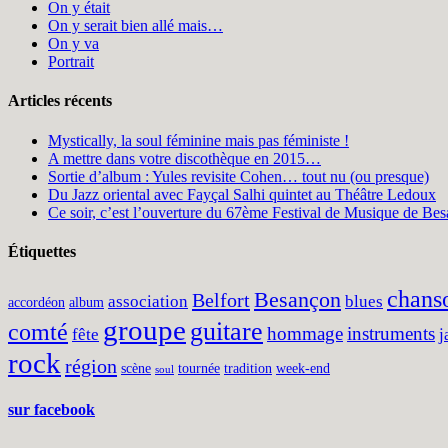
On y était
On y serait bien allé mais…
On y va
Portrait
Articles récents
Mystically, la soul féminine mais pas féministe !
A mettre dans votre discothèque en 2015…
Sortie d’album : Yules revisite Cohen… tout nu (ou presque)
Du Jazz oriental avec Fayçal Salhi quintet au Théâtre Ledoux
Ce soir, c’est l’ouverture du 67ème Festival de Musique de Bes
Étiquettes
chans
Besançon
Belfort
association
blues
accordéon
album
groupe
guitare
comté
hommage
instruments
fête
j
rock
région
scène
tournée
tradition
week-end
soul
sur facebook