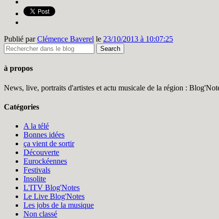
Publié par
Clémence Baverel
le
23/10/2013 à 10:07:25
à propos
News, live, portraits d'artistes et actu musicale de la région : Blog'N
Catégories
A la télé
Bonnes idées
ça vient de sortir
Découverte
Eurockéennes
Festivals
Insolite
L'ITV Blog'Notes
Le Live Blog'Notes
Les jobs de la musique
Non classé