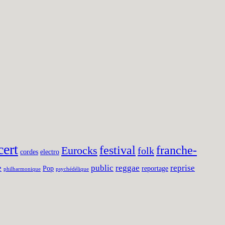
cert
festival
franche-
Eurocks
folk
cordes
electro
e
public
reggae
reprise
Pop
reportage
philharmonique
psychédélique