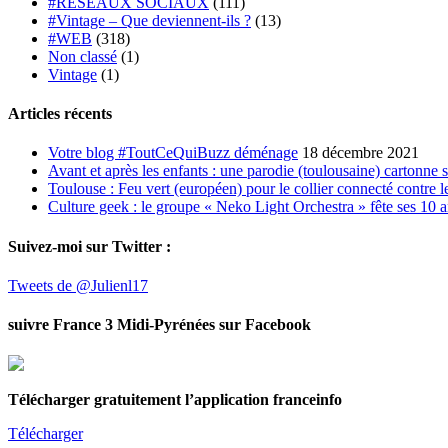
#RESEAUX SOCIAUX
(111)
#Vintage – Que deviennent-ils ?
(13)
#WEB
(318)
Non classé
(1)
Vintage
(1)
Articles récents
Votre blog #ToutCeQuiBuzz déménage
18 décembre 2021
Avant et après les enfants : une parodie (toulousaine) cartonne 
Toulouse : Feu vert (européen) pour le collier connecté contre le
Culture geek : le groupe « Neko Light Orchestra » fête ses 10 
Suivez-moi sur Twitter :
Tweets de @Julienl17
suivre France 3 Midi-Pyrénées sur Facebook
Télécharger gratuitement l’application franceinfo
Télécharger