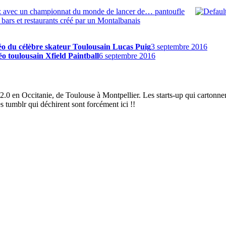
buzz avec un championnat du monde de lancer de… pantoufle
s bars et restaurants créé par un Montalbanais
éo du célèbre skateur Toulousain Lucas Puig
3 septembre 2016
éo toulousain Xfield Paintball
6 septembre 2016
2.0 en Occitanie, de Toulouse à Montpellier. Les starts-up qui cartonnen
es tumblr qui déchirent sont forcément ici !!