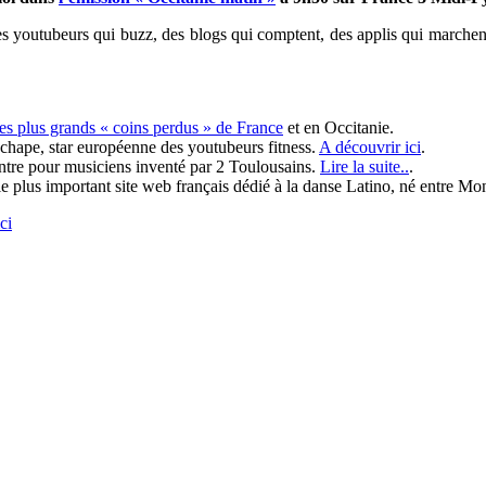
des youtubeurs qui buzz, des blogs qui comptent, des applis qui marchent
des plus grands « coins perdus » de France
et en Occitanie.
chape, star européenne des youtubeurs fitness.
A découvrir ici
.
ntre pour musiciens inventé par 2 Toulousains.
Lire la suite..
.
 le plus important site web français dédié à la danse Latino, né entre Mon
ci