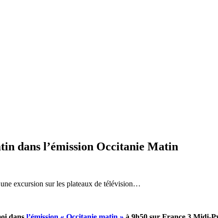
tin dans l’émission Occitanie Matin
t une excursion sur les plateaux de télévision…
moi dans
l’émission « Occitanie matin »
à 9h50 sur France 3 Midi-Py