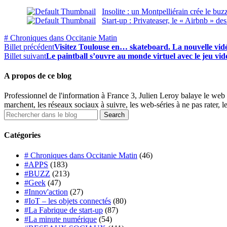
Insolite : un Montpelliérain crée le 
Start-up : Privateaser, le « Airbnb » de
# Chroniques dans Occitanie Matin
Billet précédent
Visitez Toulouse en… skateboard. La nouvelle vid
Billet suivant
Le paintball s’ouvre au monde virtuel avec le jeu vid
A propos de ce blog
Professionnel de l'information à France 3, Julien Leroy balaye le web 
marchent, les réseaux sociaux à suivre, les web-séries à ne pas rater, l
Catégories
# Chroniques dans Occitanie Matin
(46)
#APPS
(183)
#BUZZ
(213)
#Geek
(47)
#Innov'action
(27)
#IoT – les objets connectés
(80)
#La Fabrique de start-up
(87)
#La minute numérique
(54)