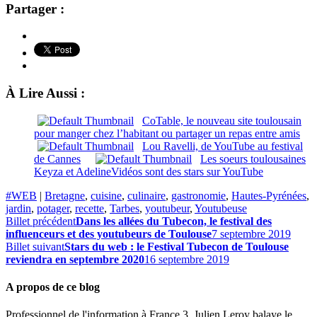
Partager :
À Lire Aussi :
CoTable, le nouveau site toulousain
pour manger chez l’habitant ou partager un repas entre amis
Lou Ravelli, de YouTube au festival
de Cannes
Les soeurs toulousaines
Keyza et AdelineVidéos sont des stars sur YouTube
#WEB
|
Bretagne
,
cuisine
,
culinaire
,
gastronomie
,
Hautes-Pyrénées
,
jardin
,
potager
,
recette
,
Tarbes
,
youtubeur
,
Youtubeuse
Billet précédent
Dans les allées du Tubecon, le festival des
influenceurs et des youtubeurs de Toulouse
7 septembre 2019
Billet suivant
Stars du web : le Festival Tubecon de Toulouse
reviendra en septembre 2020
16 septembre 2019
A propos de ce blog
Professionnel de l'information à France 3, Julien Leroy balaye le