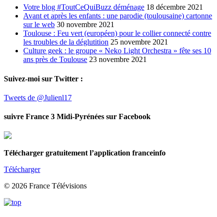
Votre blog #ToutCeQuiBuzz déménage
18 décembre 2021
Avant et après les enfants : une parodie (toulousaine) cartonne
sur le web
30 novembre 2021
Toulouse : Feu vert (européen) pour le collier connecté contre
les troubles de la déglutition
25 novembre 2021
Culture geek : le groupe « Neko Light Orchestra » fête ses 10
ans près de Toulouse
23 novembre 2021
Suivez-moi sur Twitter :
Tweets de @Julienl17
suivre France 3 Midi-Pyrénées sur Facebook
Télécharger gratuitement l’application franceinfo
Télécharger
© 2026 France Télévisions