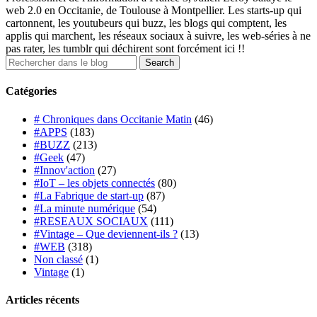
web 2.0 en Occitanie, de Toulouse à Montpellier. Les starts-up qui
cartonnent, les youtubeurs qui buzz, les blogs qui comptent, les
applis qui marchent, les réseaux sociaux à suivre, les web-séries à ne
pas rater, les tumblr qui déchirent sont forcément ici !!
Catégories
# Chroniques dans Occitanie Matin
(46)
#APPS
(183)
#BUZZ
(213)
#Geek
(47)
#Innov'action
(27)
#IoT – les objets connectés
(80)
#La Fabrique de start-up
(87)
#La minute numérique
(54)
#RESEAUX SOCIAUX
(111)
#Vintage – Que deviennent-ils ?
(13)
#WEB
(318)
Non classé
(1)
Vintage
(1)
Articles récents