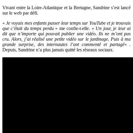
Vivant entre la Loire-Atlantique et la Bretagne
, Sandrine s’est lancé
sur le web par défi.
«
Je voyais mes enfants passer leur temps sur YouTube et je trouvais
que c’était du temps perdu
» me confie-t-elle. «
Un jour, je leur ai
dit que n’importe qui pouvait publier une vidéo. Ils ne m’ont pas
cru. Alors, j’ai réalisé une petite vidéo sur le jardinage. Puis à ma
grande surprise, des internautes l’ont commenté et partagé
« .
Depuis, Sandrine n’a plus jamais quitté les réseaux sociaux.