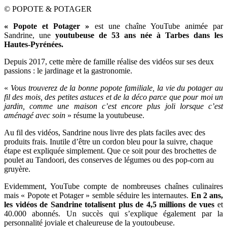
© POPOTE & POTAGER
« Popote et Potager »
est une chaîne YouTube animée par
Sandrine, une
youtubeuse de 53 ans née à Tarbes dans les
Hautes-Pyrénées.
Depuis 2017, cette mère de famille réalise des vidéos sur ses deux
passions : le jardinage et la gastronomie.
«
Vous trouverez de la bonne popote familiale, la vie du potager au
fil des mois, des petites astuces et de la déco parce que pour moi un
jardin, comme une maison c’est encore plus joli lorsque c’est
aménagé avec soin
» résume la youtubeuse.
Au fil des vidéos, Sandrine nous livre des plats faciles avec des
produits frais. Inutile d’être un cordon bleu pour la suivre, chaque
étape est expliquée simplement. Que ce soit pour des brochettes de
poulet au Tandoori, des conserves de légumes ou des pop-corn au
gruyère.
Evidemment, YouTube compte de nombreuses chaînes culinaires
mais
« Popote et Potager » semble séduire les internautes.
En 2 ans,
les vidéos de Sandrine totalisent plus de 4,5 millions de vues
et
40.000 abonnés.
Un succès qui s’explique également par l
a
personnalité joviale et chaleureuse de la youtoubeuse.