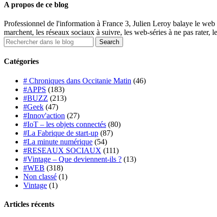
A propos de ce blog
Professionnel de l'information à France 3, Julien Leroy balaye le web 
marchent, les réseaux sociaux à suivre, les web-séries à ne pas rater, l
Catégories
# Chroniques dans Occitanie Matin
(46)
#APPS
(183)
#BUZZ
(213)
#Geek
(47)
#Innov'action
(27)
#IoT – les objets connectés
(80)
#La Fabrique de start-up
(87)
#La minute numérique
(54)
#RESEAUX SOCIAUX
(111)
#Vintage – Que deviennent-ils ?
(13)
#WEB
(318)
Non classé
(1)
Vintage
(1)
Articles récents