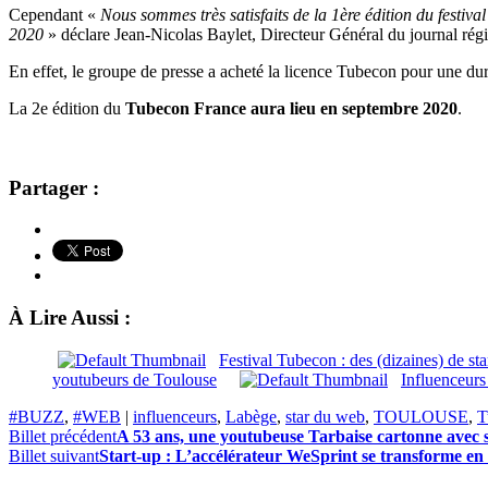
Cependant «
Nous sommes très satisfaits de la 1ère édition du festiv
2020
» déclare Jean-Nicolas Baylet, Directeur Général du journal régi
En effet, le groupe de presse a acheté la licence Tubecon pour une dur
La 2e édition du
Tubecon France aura lieu en septembre 2020
.
Partager :
À Lire Aussi :
Festival Tubecon : des (dizaines) de s
youtubeurs de Toulouse
Influenceurs
#BUZZ
,
#WEB
|
influenceurs
,
Labège
,
star du web
,
TOULOUSE
,
T
Billet précédent
A 53 ans, une youtubeuse Tarbaise cartonne avec se
Billet suivant
Start-up : L’accélérateur WeSprint se transforme en