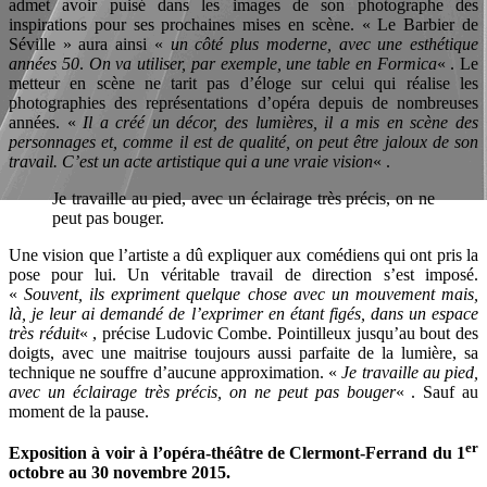
admet avoir puisé dans les images de son photographe des
inspirations pour ses prochaines mises en scène. « Le Barbier de
Séville » aura ainsi «
un côté plus moderne, avec une esthétique
années 50
.
On va utiliser, par exemple, une table en Formica
« . Le
metteur en scène ne tarit pas d’éloge sur celui qui réalise les
photographies des représentations d’opéra depuis de nombreuses
années. «
Il a créé un décor, des lumières, il a mis en scène des
personnages et, comme il est de qualité, on peut être jaloux de son
travail. C’est un acte artistique qui a une vraie vision
« .
Je travaille au pied, avec un éclairage très précis, on ne
peut pas bouger.
Une vision que l’artiste a dû expliquer aux comédiens qui ont pris la
pose pour lui. Un véritable travail de direction s’est imposé.
«
Souvent, ils expriment quelque chose avec un mouvement mais,
là, je leur ai demandé de l’exprimer en étant figés, dans un espace
très réduit
« , précise Ludovic Combe. Pointilleux jusqu’au bout des
doigts, avec une maitrise toujours aussi parfaite de la lumière, sa
technique ne souffre d’aucune approximation. «
Je travaille au pied,
avec un éclairage très précis, on ne peut pas bouger
« . Sauf au
moment de la pause.
er
Exposition à voir à l’opéra-théâtre de Clermont-Ferrand du 1
octobre au 30 novembre 2015.