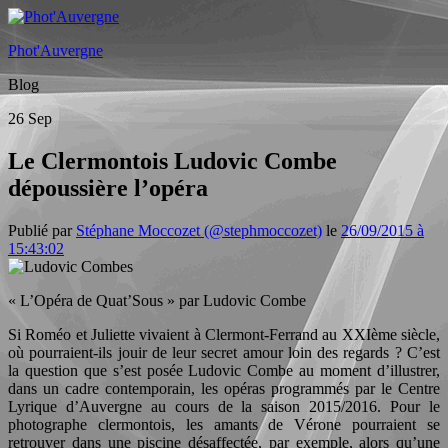
Phot'Auvergne
Blog
26
Sep
Le Clermontois Ludovic Combe
dépoussière l’opéra
Publié par
Stéphane Moccozet (@stephmoccozet)
le
26/09/2015 à
15:43:02
« L’Opéra de Quat’Sous » par Ludovic Combe
Si Roméo et Juliette vivaient à Clermont-Ferrand au XXIème siècle,
où pourraient-ils jouir de leur secret amour loin des regards ? C’est
la question que s’est posée Ludovic Combe au moment d’illustrer,
dans un cadre contemporain, les opéras programmés par le Centre
Lyrique d’Auvergne au cours de la saison 2015/2016. Pour le
photographe clermontois, les amants de Vérone pourraient se
retrouver dans une piscine désaffectée, par exemple, alors qu’une