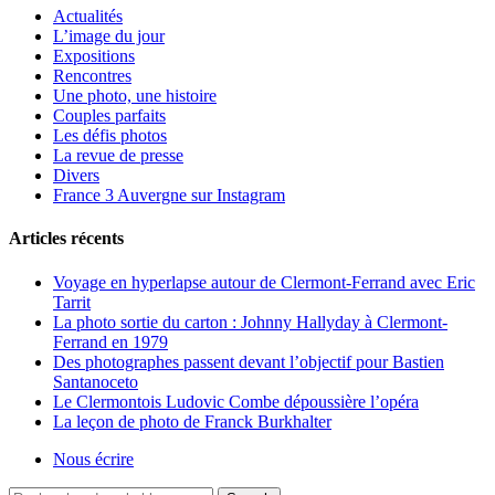
Actualités
L’image du jour
Expositions
Rencontres
Une photo, une histoire
Couples parfaits
Les défis photos
La revue de presse
Divers
France 3 Auvergne sur Instagram
Articles récents
Voyage en hyperlapse autour de Clermont-Ferrand avec Eric
Tarrit
La photo sortie du carton : Johnny Hallyday à Clermont-
Ferrand en 1979
Des photographes passent devant l’objectif pour Bastien
Santanoceto
Le Clermontois Ludovic Combe dépoussière l’opéra
La leçon de photo de Franck Burkhalter
Nous écrire