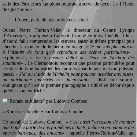
salle des fêtes et ses lampions pourraient servir de décor à « l’Opéra
de Quat’Sous ».
L’opéra parle de nos problèmes actuel.
Quand Pierre Thirion-Vallet, le directeur du Centre Lyrique
d’Auvergne, a proposé à Ludovic Combe ce travail inédit, il lui a
d’abord fallu comprendre les œuvres, saisir le thème principal puis
chercher la manière de le mettre en image. «
Je me suis plus attaché
à l’histoire de fond qu’à reproduire des scènes particulières
« ,
explique-t-il, «
on a ensuite défini des lieux en fonction des
situations
« . Le Clermontois reconnait une passion particulière pour
les sites de type industriel, les endroits abandonnés mais au puissant
passé. «
J’ai eu l’aide de Michelin pour pouvoir accéder aux pistes,
un patrimoine industriel très intéressant
« , dit-il tout sourire,
soulignant qu’il est le premier photographe a utilisé ce décor depuis
qu’elles sont en friche.
« Roméo et Juliette » par Ludovic Combe
Ce travail de Ludovic Combe, «
c’est aussi l’occasion de montrer
que l’opéra parle de nos problèmes actuels, même si on redonne des
opéras baroques, dits anciens
« , rappelle Pierre-Thirion-Vallet qui