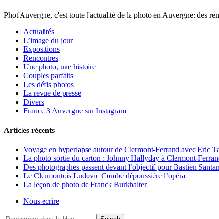
Phot'Auvergne, c'est toute l'actualité de la photo en Auvergne: des ren
Actualités
L’image du jour
Expositions
Rencontres
Une photo, une histoire
Couples parfaits
Les défis photos
La revue de presse
Divers
France 3 Auvergne sur Instagram
Articles récents
Voyage en hyperlapse autour de Clermont-Ferrand avec Eric Ta
La photo sortie du carton : Johnny Hallyday à Clermont-Ferra
Des photographes passent devant l’objectif pour Bastien Santa
Le Clermontois Ludovic Combe dépoussière l’opéra
La leçon de photo de Franck Burkhalter
Nous écrire