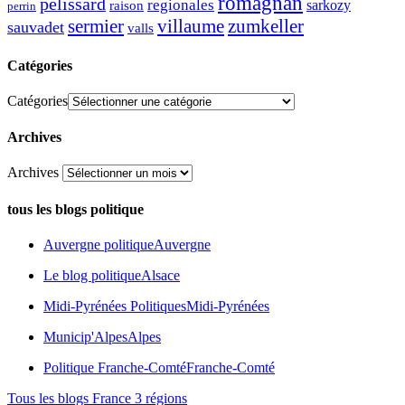
romagnan
pélissard
regionales
raison
sarkozy
perrin
sermier
zumkeller
villaume
sauvadet
valls
Catégories
Catégories
Archives
Archives
tous les blogs politique
Auvergne politique
Auvergne
Le blog politique
Alsace
Midi-Pyrénées Politiques
Midi-Pyrénées
Municip'Alpes
Alpes
Politique Franche-Comté
Franche-Comté
Tous les blogs France 3 régions