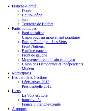
Franche-Comté
Doubs
Haute-Saône
Jura
Territoire de Belfort
Partis politiques
Parti socialiste
Union pour un mouvement populaire
Europe Ecologie – Les Verts
Front National
Extrême-gauche
Front de gauche
Mouvement républicain et citoyen
Union des Démocrates et Indépendants
Modem
Municipales
Les dernières élections
Législatives 2012
Présidentielle 2012
Liens
La Voix est libre
francetvinfo
France 3 Franche-Comté
À propos