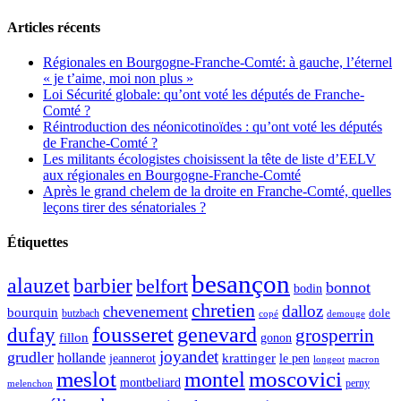
Articles récents
Régionales en Bourgogne-Franche-Comté: à gauche, l’éternel
« je t’aime, moi non plus »
Loi Sécurité globale: qu’ont voté les députés de Franche-
Comté ?
Réintroduction des néonicotinoïdes : qu’ont voté les députés
de Franche-Comté ?
Les militants écologistes choisissent la tête de liste d’EELV
aux régionales en Bourgogne-Franche-Comté
Après le grand chelem de la droite en Franche-Comté, quelles
leçons tirer des sénatoriales ?
Étiquettes
besançon
alauzet
barbier
belfort
bonnot
bodin
chretien
dalloz
chevenement
bourquin
dole
butzbach
demouge
copé
fousseret
genevard
dufay
grosperrin
fillon
gonon
joyandet
grudler
hollande
krattinger
jeannerot
le pen
longeot
macron
meslot
moscovici
montel
montbeliard
perny
melenchon