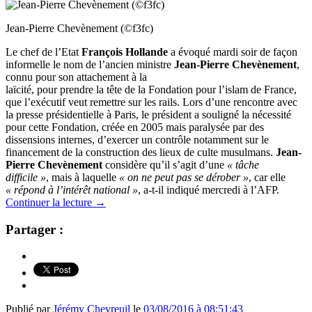
Jean-Pierre Chevènement (©f3fc)
Le chef de l’Etat
François Hollande
a évoqué mardi soir de façon
informelle le nom de l’ancien ministre
Jean-Pierre Chevènement
,
connu pour son attachement à la
laïcité,
pour prendre la tête de la Fondation pour l’islam de France,
que l’exécutif veut remettre sur les rails. Lors d’une rencontre avec
la presse présidentielle à Paris, le président a souligné la nécessité
pour cette Fondation, créée en 2005 mais paralysée par des
dissensions internes, d’exercer un contrôle notamment sur le
financement de la construction des lieux de culte musulmans.
Jean-
Pierre Chevènement
considère qu’il s’agit d’une
« tâche
difficile »
,
mais à laquelle
« on ne peut pas se dérober »
, car elle
« répond à l’intérêt national »
,
a-t-il indiqué mercredi à l’AFP.
Continuer la lecture
→
Partager :
Publié par
Jérémy Chevreuil
le
03/08/2016 à 08:51:43