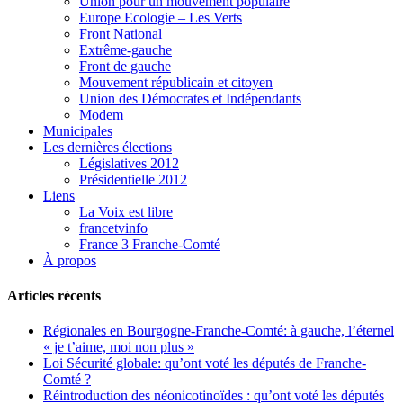
Union pour un mouvement populaire
Europe Ecologie – Les Verts
Front National
Extrême-gauche
Front de gauche
Mouvement républicain et citoyen
Union des Démocrates et Indépendants
Modem
Municipales
Les dernières élections
Législatives 2012
Présidentielle 2012
Liens
La Voix est libre
francetvinfo
France 3 Franche-Comté
À propos
Articles récents
Régionales en Bourgogne-Franche-Comté: à gauche, l’éternel
« je t’aime, moi non plus »
Loi Sécurité globale: qu’ont voté les députés de Franche-
Comté ?
Réintroduction des néonicotinoïdes : qu’ont voté les députés