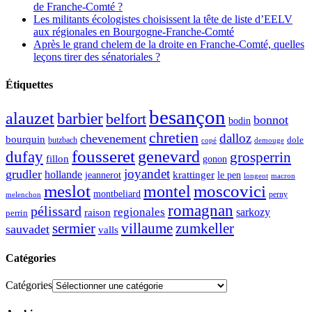
de Franche-Comté ?
Les militants écologistes choisissent la tête de liste d’EELV
aux régionales en Bourgogne-Franche-Comté
Après le grand chelem de la droite en Franche-Comté, quelles
leçons tirer des sénatoriales ?
Étiquettes
besançon
alauzet
barbier
belfort
bonnot
bodin
chretien
dalloz
chevenement
bourquin
dole
butzbach
demouge
copé
fousseret
genevard
dufay
grosperrin
fillon
gonon
joyandet
grudler
hollande
krattinger
jeannerot
le pen
longeot
macron
meslot
moscovici
montel
montbeliard
perny
melenchon
romagnan
pélissard
regionales
raison
sarkozy
perrin
sermier
zumkeller
villaume
sauvadet
valls
Catégories
Catégories