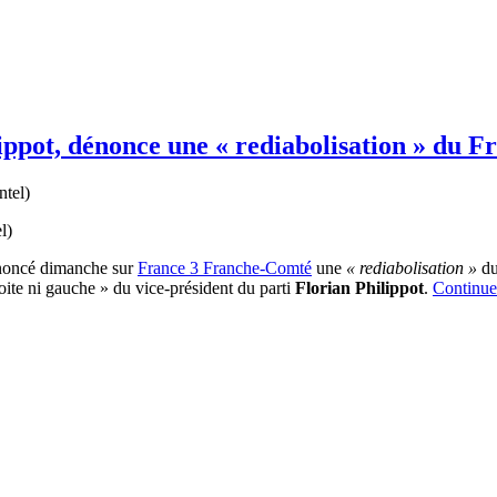
ippot, dénonce une « rediabolisation » du F
l)
énoncé dimanche sur
France 3 Franche-Comté
une
« rediabolisation »
du
ite ni gauche » du vice-président du parti
Florian Philippot
.
Continuer