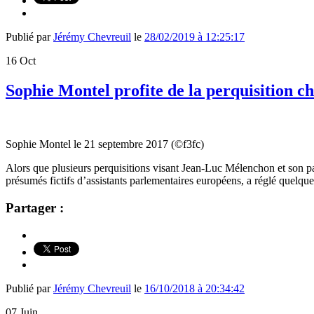
Publié par
Jérémy Chevreuil
le
28/02/2019 à 12:25:17
16
Oct
Sophie Montel profite de la perquisition 
Sophie Montel le 21 septembre 2017 (©f3fc)
Alors que plusieurs perquisitions visant Jean-Luc Mélenchon et son 
présumés fictifs d’assistants parlementaires européens, a réglé quelq
Partager :
Publié par
Jérémy Chevreuil
le
16/10/2018 à 20:34:42
07
Juin