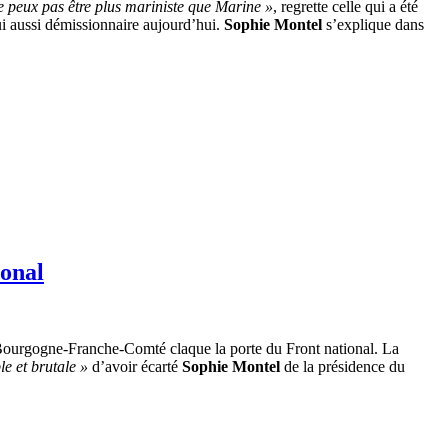
e peux pas être plus mariniste que Marine »
, regrette celle qui a été
lui aussi démissionnaire aujourd’hui.
Sophie Montel
s’explique dans
ional
 Bourgogne-Franche-Comté claque la porte du Front national. La
e et brutale »
d’avoir écarté
Sophie Montel
de la présidence du