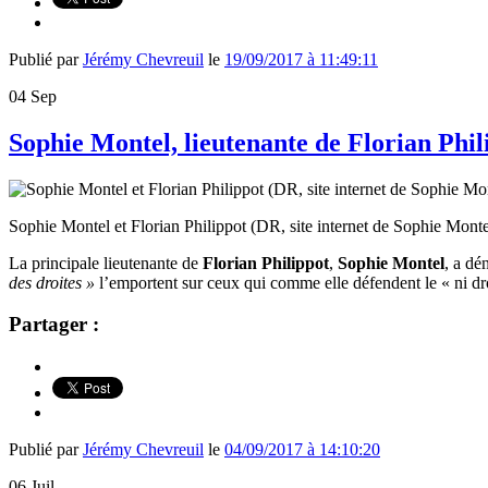
Publié par
Jérémy Chevreuil
le
19/09/2017 à 11:49:11
04
Sep
Sophie Montel, lieutenante de Florian Phil
Sophie Montel et Florian Philippot (DR, site internet de Sophie Monte
La principale lieutenante de
Florian Philippot
,
Sophie Montel
, a d
des droites »
l’emportent sur ceux qui comme elle défendent le « ni dro
Partager :
Publié par
Jérémy Chevreuil
le
04/09/2017 à 14:10:20
06
Juil