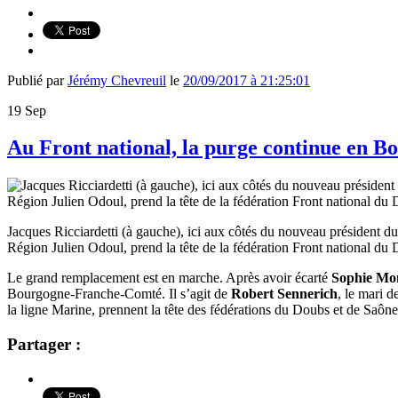
Publié par
Jérémy Chevreuil
le
20/09/2017 à 21:25:01
19
Sep
Au Front national, la purge continue en
Jacques Ricciardetti (à gauche), ici aux côtés du nouveau président d
Région Julien Odoul, prend la tête de la fédération Front national du
Le grand remplacement est en marche. Après avoir écarté
Sophie Mo
Bourgogne-Franche-Comté. Il s’agit de
Robert Sennerich
, le mari d
la ligne Marine, prennent la tête des fédérations du Doubs et de Saôn
Partager :