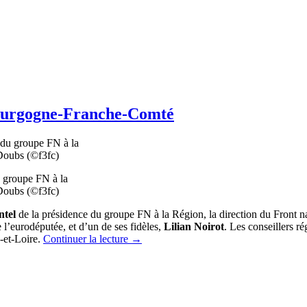
 Bourgogne-Franche-Comté
u groupe FN à la
 Doubs (©f3fc)
ntel
de la présidence du groupe FN à la Région, la direction du Front n
e l’eurodéputée, et d’un de ses fidèles,
Lilian Noirot
. Les conseillers 
e-et-Loire.
Continuer la lecture
→