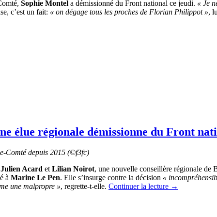
-Comté,
Sophie Montel
a démissionné du Front national ce jeudi.
« Je n
e, c’est un fait:
« on dégage tous les proches de Florian Philippot »
, 
ne élue régionale démissionne du Front nat
s
Julien Acard
et
Lilian Noirot
, une nouvelle conseillère régionale de
sé à
Marine Le Pen
. Elle s’insurge contre la décision
« incompréhensibl
mme une malpropre »
, regrette-t-elle.
Continuer la lecture
→