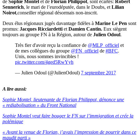
de
Sophie Montel
et de
Florian Philippot
, sont écartés:
Robert
Sennerich
, le mari de l’eurodéputée, dans le Doubs, et
Lilian
Noirot
,conseiller régional désormais non-inscrit.
Deux élus régionaux jugés davantage fidèles à
Marine Le Pen
sont
promus:
Jacques Ricciardetti
et
Damien Cantin.
Eux siègent
toujours au groupe FN à la Région, autour de
Julien Odoul
.
Très fier d'avoir reçu la confiance de
@MLP_officiel
et
de mes collègues du groupe
@FN_officiel
de
#BFC
.
Unis, nous sommes invincibles !
pic.twitter.com/4ged5RwYyh
— Julien Odoul (@JulienOdoul)
7 septembre 2017
A lire aussi:
Sophie Montel, lieutenante de Florian Philippot, dénonce une
« rediabolisation » du Front National
Sophie Montel veut faire bouger le FN sur l’immigration et crée la
polémique
« Avant la venue de Florian, j’avais l’impression de pourrir dans ce
maudit parti »