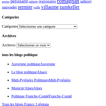
romagnan
pélissard
regionales
raison
sarkozy
perrin
sermier
zumkeller
villaume
sauvadet
valls
Catégories
Catégories
Archives
Archives
tous les blogs politique
Auvergne politique
Auvergne
Le blog politique
Alsace
Midi-Pyrénées Politiques
Midi-Pyrénées
Municip'Alpes
Alpes
Politique Franche-Comté
Franche-Comté
Tous les blogs France 3 régions