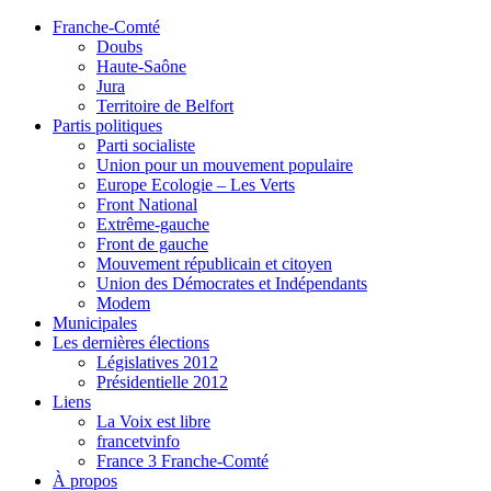
Franche-Comté
Doubs
Haute-Saône
Jura
Territoire de Belfort
Partis politiques
Parti socialiste
Union pour un mouvement populaire
Europe Ecologie – Les Verts
Front National
Extrême-gauche
Front de gauche
Mouvement républicain et citoyen
Union des Démocrates et Indépendants
Modem
Municipales
Les dernières élections
Législatives 2012
Présidentielle 2012
Liens
La Voix est libre
francetvinfo
France 3 Franche-Comté
À propos