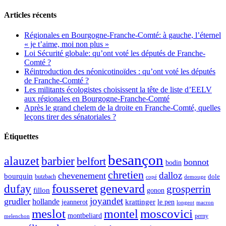
Articles récents
Régionales en Bourgogne-Franche-Comté: à gauche, l’éternel
« je t’aime, moi non plus »
Loi Sécurité globale: qu’ont voté les députés de Franche-
Comté ?
Réintroduction des néonicotinoïdes : qu’ont voté les députés
de Franche-Comté ?
Les militants écologistes choisissent la tête de liste d’EELV
aux régionales en Bourgogne-Franche-Comté
Après le grand chelem de la droite en Franche-Comté, quelles
leçons tirer des sénatoriales ?
Étiquettes
besançon
alauzet
barbier
belfort
bonnot
bodin
chretien
dalloz
chevenement
bourquin
dole
butzbach
demouge
copé
fousseret
genevard
dufay
grosperrin
fillon
gonon
joyandet
grudler
hollande
krattinger
jeannerot
le pen
longeot
macron
meslot
moscovici
montel
montbeliard
perny
melenchon