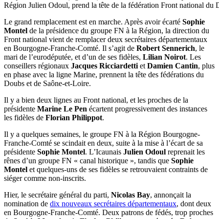
Région Julien Odoul, prend la tête de la fédération Front national du
Le grand remplacement est en marche. Après avoir écarté
Sophie
Montel
de la présidence du groupe FN à la Région, la direction du
Front national vient de remplacer deux secrétaires départementaux
en Bourgogne-Franche-Comté. Il s’agit de
Robert Sennerich
, le
mari de l’eurodéputée, et d’un de ses fidèles,
Lilian Noirot
. Les
conseillers régionaux
Jacques Ricciardetti
et
Damien Cantin
, plus
en phase avec la ligne Marine, prennent la tête des fédérations du
Doubs et de Saône-et-Loire.
Il y a bien deux lignes au Front national, et les proches de la
présidente
Marine Le Pen
écartent progressivement des instances
les fidèles de
Florian Philippot
.
Il y a quelques semaines, le groupe FN à la Région Bourgogne-
Franche-Comté se scindait en deux, suite à la mise à l’écart de sa
présidente
Sophie Montel
. L’Icaunais
Julien Odoul
reprenait les
rênes d’un groupe FN « canal historique », tandis que
Sophie
Montel
et quelques-uns de ses fidèles se retrouvaient contraints de
siéger comme non-inscrits.
Hier, le secrétaire général du parti,
Nicolas Bay
, annonçait la
nomination de
dix nouveaux secrétaires départementaux
, dont deux
en Bourgogne-Franche-Comté. Deux patrons de fédés, trop proches