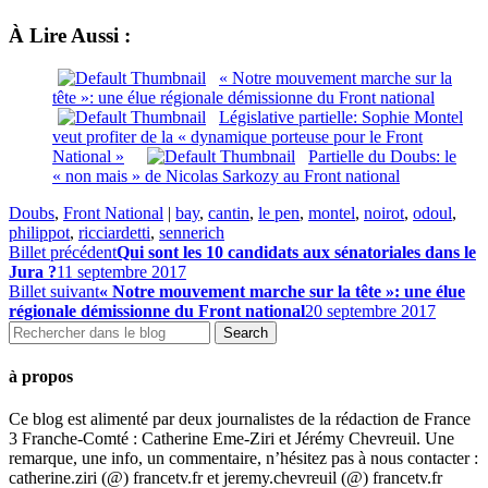
À Lire Aussi :
« Notre mouvement marche sur la
tête »: une élue régionale démissionne du Front national
Législative partielle: Sophie Montel
veut profiter de la « dynamique porteuse pour le Front
National »
Partielle du Doubs: le
« non mais » de Nicolas Sarkozy au Front national
Doubs
,
Front National
|
bay
,
cantin
,
le pen
,
montel
,
noirot
,
odoul
,
philippot
,
ricciardetti
,
sennerich
Billet précédent
Qui sont les 10 candidats aux sénatoriales dans le
Jura ?
11 septembre 2017
Billet suivant
« Notre mouvement marche sur la tête »: une élue
régionale démissionne du Front national
20 septembre 2017
à propos
Ce blog est alimenté par deux journalistes de la rédaction de France
3 Franche-Comté : Catherine Eme-Ziri et Jérémy Chevreuil. Une
remarque, une info, un commentaire, n’hésitez pas à nous contacter :
catherine.ziri (@) francetv.fr et jeremy.chevreuil (@) francetv.fr