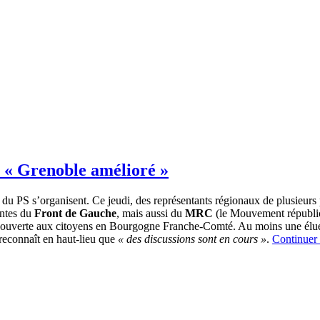
n « Grenoble amélioré »
e du PS s’organisent. Ce jeudi, des représentants régionaux de plusieurs
antes du
Front de Gauche
, mais aussi du
MRC
(le Mouvement républic
e ouverte aux citoyens en Bourgogne Franche-Comté. Au moins une élue 
 reconnaît en haut-lieu que
« des discussions sont en cours »
.
Continuer 