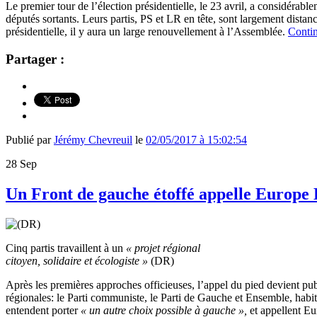
Le premier tour de l’élection présidentielle, le 23 avril, a considérable
députés sortants. Leurs partis, PS et LR en tête, sont largement distanc
présidentielle, il y aura un large renouvellement à l’Assemblée.
Contin
Partager :
Publié par
Jérémy Chevreuil
le
02/05/2017 à 15:02:54
28
Sep
Un Front de gauche étoffé appelle Europe E
Cinq partis travaillent à un
« projet régional
citoyen, solidaire et écologiste »
(DR)
Après les premières approches officieuses, l’appel du pied devient p
régionales: le Parti communiste, le Parti de Gauche et Ensemble, hab
entendent porter
« un autre choix possible à gauche »,
et appellent E