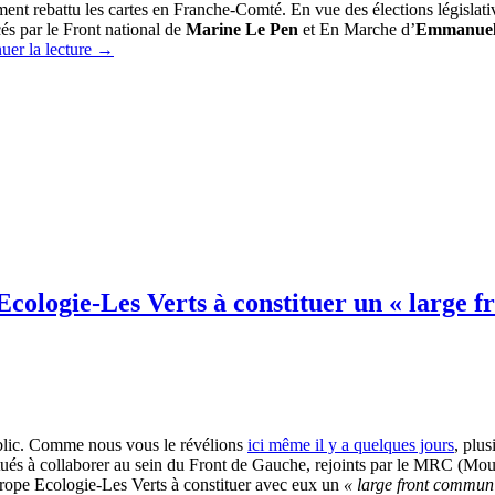
ment rebattu les cartes en Franche-Comté. En vue des élections législatives
és par le Front national de
Marine Le Pen
et En Marche d’
Emmanuel
uer la lecture
→
cologie-Les Verts à constituer un « large 
ublic. Comme nous vous le révélions
ici même il y a quelques jours
, plu
itués à collaborer au sein du Front de Gauche, rejoints par le MRC (M
urope Ecologie-Les Verts à constituer avec eux un
« large front commu