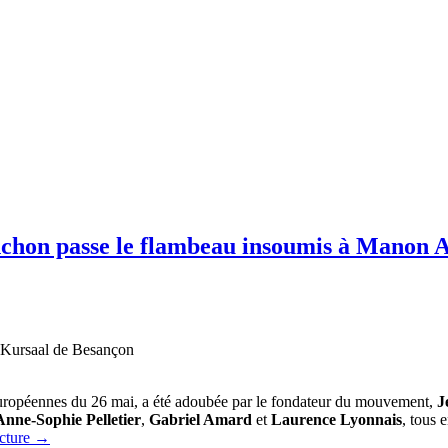
hon passe le flambeau insoumis à Manon Au
 Kursaal de Besançon
s européennes du 26 mai, a été adoubée par le fondateur du mouvement,
J
Anne-Sophie Pelletier
,
Gabriel Amard
et
Laurence Lyonnais
, tous 
ecture
→