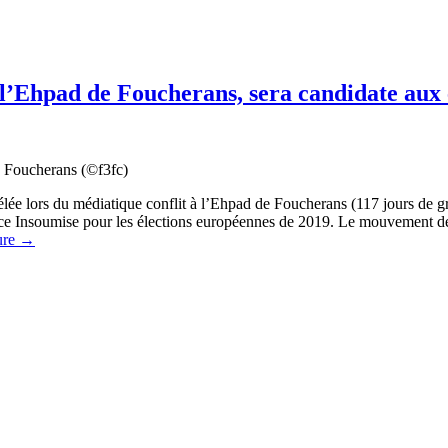
 à l’Ehpad de Foucherans, sera candidate au
de Foucherans (©f3fc)
lée lors du médiatique conflit à l’Ehpad de Foucherans (117 jours de gr
ance Insoumise pour les élections européennes de 2019. Le mouvement 
ure
→