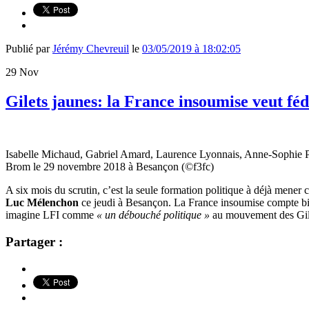
Publié par
Jérémy Chevreuil
le
03/05/2019 à 18:02:05
29
Nov
Gilets jaunes: la France insoumise veut fé
Isabelle Michaud, Gabriel Amard, Laurence Lyonnais, Anne-Sophie Pe
Brom le 29 novembre 2018 à Besançon (
©
f3fc)
A six mois du scrutin, c’est la seule formation politique à déjà mene
Luc Mélenchon
ce jeudi à Besançon. La France insoumise compte bi
imagine LFI comme
« un débouché politique »
au mouvement des Gil
Partager :