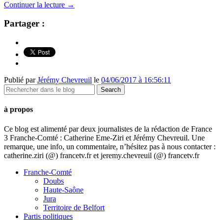
Continuer la lecture
→
Partager :
Publié par
Jérémy Chevreuil
le
04/06/2017 à 16:56:11
à propos
Ce blog est alimenté par deux journalistes de la rédaction de France
3 Franche-Comté : Catherine Eme-Ziri et Jérémy Chevreuil. Une
remarque, une info, un commentaire, n’hésitez pas à nous contacter :
catherine.ziri (@) francetv.fr et jeremy.chevreuil (@) francetv.fr
Franche-Comté
Doubs
Haute-Saône
Jura
Territoire de Belfort
Partis politiques