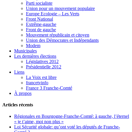
Parti socialiste
Union pour un mouvement populaire
Europe Ecologie – Les Verts
Front National
Extrême-gauche
Front de gauche
Mouvement républicain et citoyen
Union des Démocrates et Indépendants
Modem
Municipales
Les dernières élections
Législatives 2012
Présidentielle 2012
Liens
La Voix est libre
francetvinfo
France 3 Franche-Comté
À propos
Articles récents
Régionales en Bourgogne-Franche-Comté: à gauche, l’éternel
« je t’aime, moi non plus »
Loi Sécurité globale: qu’ont voté les députés de Franche-