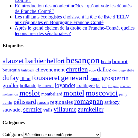
Comté ?
Réintroduction des néonicotinoïdes : qu’ont voté les députés
de Franche-Comté ?
Les militants écologistes choisissent la tête de liste d’EELV
aux régionales en Bourgogne-Franche-Comté
Après le grand chelem de la droite en Franche-Comté, quelles
leçons tirer des sénatoriales ?
Étiquettes
besançon
alauzet
barbier
belfort
bonnot
bodin
chretien
dalloz
chevenement
bourquin
dole
butzbach
demouge
copé
fousseret
genevard
dufay
grosperrin
fillon
gonon
joyandet
grudler
hollande
krattinger
jeannerot
le pen
longeot
macron
meslot
moscovici
montel
montbeliard
perny
melenchon
romagnan
pélissard
regionales
raison
sarkozy
perrin
sermier
zumkeller
villaume
sauvadet
valls
Catégories
Catégories