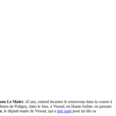
no Le Maire
, 45 ans, entend incarner le renouveau dans la course à
ènera de Poligny, dans le Jura, à Vesoul, en Haute-Saône, en passant
n
, le député-maire de Vesoul, qui a
pris parti
pour lui dès sa