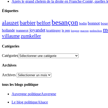
Après le grand chelem de la droite en Franche-Comté, quelles leç
Étiquettes
besançon
alauzet
barbier
belfort
bonnot
bour
bodin
m
joyandet
hollande
krattinger
jeannerot
le pen
longeot
macron
melenchon
zumkeller
villaume
Catégories
Catégories
Archives
Archives
tous les blogs politique
Auvergne politique
Auvergne
Le blog politique
Alsace