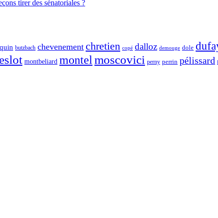
ons tirer des sénatoriales ?
chretien
dufa
dalloz
chevenement
quin
dole
butzbach
demouge
copé
eslot
moscovici
montel
pélissard
montbeliard
perny
perrin