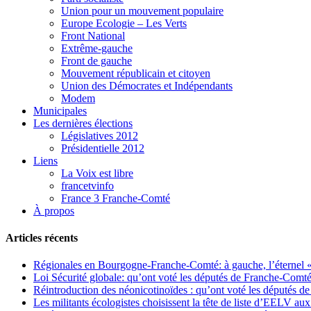
Union pour un mouvement populaire
Europe Ecologie – Les Verts
Front National
Extrême-gauche
Front de gauche
Mouvement républicain et citoyen
Union des Démocrates et Indépendants
Modem
Municipales
Les dernières élections
Législatives 2012
Présidentielle 2012
Liens
La Voix est libre
francetvinfo
France 3 Franche-Comté
À propos
Articles récents
Régionales en Bourgogne-Franche-Comté: à gauche, l’éternel « 
Loi Sécurité globale: qu’ont voté les députés de Franche-Comté
Réintroduction des néonicotinoïdes : qu’ont voté les députés 
Les militants écologistes choisissent la tête de liste d’EELV 