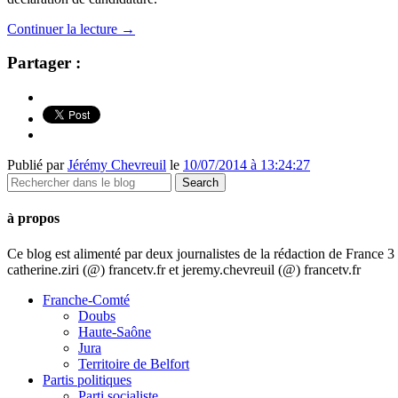
Continuer la lecture
→
Partager :
Publié par
Jérémy Chevreuil
le
10/07/2014 à 13:24:27
à propos
Ce blog est alimenté par deux journalistes de la rédaction de France
catherine.ziri (@) francetv.fr et jeremy.chevreuil (@) francetv.fr
Franche-Comté
Doubs
Haute-Saône
Jura
Territoire de Belfort
Partis politiques
Parti socialiste