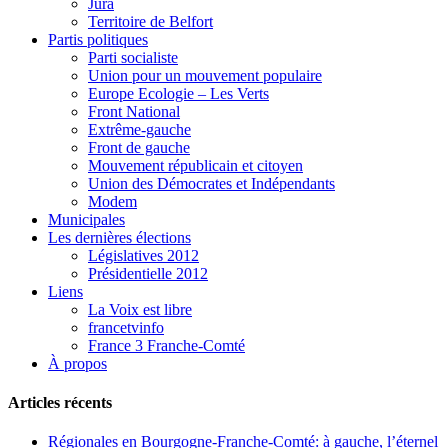
Jura
Territoire de Belfort
Partis politiques
Parti socialiste
Union pour un mouvement populaire
Europe Ecologie – Les Verts
Front National
Extrême-gauche
Front de gauche
Mouvement républicain et citoyen
Union des Démocrates et Indépendants
Modem
Municipales
Les dernières élections
Législatives 2012
Présidentielle 2012
Liens
La Voix est libre
francetvinfo
France 3 Franche-Comté
À propos
Articles récents
Régionales en Bourgogne-Franche-Comté: à gauche, l’éternel