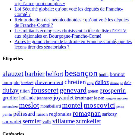
« je t’aime, moi non plus »
Loi Sécurité globale: qu’ont voté les députés de Franche-
Comté ?
Réintroduction des néonicotinoïdes : qu’ont voté les députés
de Franche-Comté ?
Les militants écologistes choisissent la tête de liste d’EELV
aux régionales en Bourgogne-Franche-Comté
Après le grand chelem de la droite en Franche-Comté, quelles
leçons tirer des sénatoriales ?
Étiquettes
besançon
alauzet
barbier
belfort
bonnot
bodin
chretien
dalloz
chevenement
bourquin
dole
butzbach
demouge
copé
fousseret
genevard
dufay
grosperrin
fillon
gonon
joyandet
grudler
hollande
krattinger
jeannerot
le pen
longeot
macron
meslot
moscovici
montel
montbeliard
perny
melenchon
romagnan
pélissard
regionales
raison
sarkozy
perrin
sermier
zumkeller
villaume
sauvadet
valls
Catégories