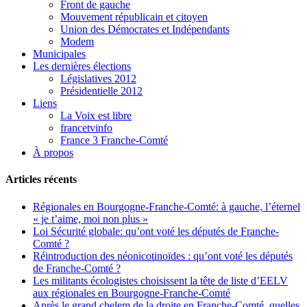
Front de gauche
Mouvement républicain et citoyen
Union des Démocrates et Indépendants
Modem
Municipales
Les dernières élections
Législatives 2012
Présidentielle 2012
Liens
La Voix est libre
francetvinfo
France 3 Franche-Comté
À propos
Articles récents
Régionales en Bourgogne-Franche-Comté: à gauche, l’éternel
« je t’aime, moi non plus »
Loi Sécurité globale: qu’ont voté les députés de Franche-
Comté ?
Réintroduction des néonicotinoïdes : qu’ont voté les députés
de Franche-Comté ?
Les militants écologistes choisissent la tête de liste d’EELV
aux régionales en Bourgogne-Franche-Comté
Après le grand chelem de la droite en Franche-Comté, quelles