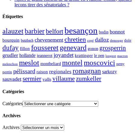
leçons tirer des sénatoriales ?
Étiquettes
besançon
alauzet
barbier
belfort
bonnot
bodin
chretien
dalloz
chevenement
bourquin
dole
butzbach
demouge
copé
fousseret
genevard
dufay
grosperrin
fillon
gonon
joyandet
grudler
hollande
krattinger
jeannerot
le pen
longeot
macron
meslot
moscovici
montel
montbeliard
perny
melenchon
romagnan
pélissard
regionales
raison
sarkozy
perrin
sermier
zumkeller
villaume
sauvadet
valls
Catégories
Catégories
Archives
Archives