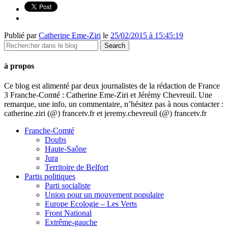
Publié par
Catherine Eme-Ziri
le
25/02/2015 à 15:45:19
à propos
Ce blog est alimenté par deux journalistes de la rédaction de France
3 Franche-Comté : Catherine Eme-Ziri et Jérémy Chevreuil. Une
remarque, une info, un commentaire, n’hésitez pas à nous contacter :
catherine.ziri (@) francetv.fr et jeremy.chevreuil (@) francetv.fr
Franche-Comté
Doubs
Haute-Saône
Jura
Territoire de Belfort
Partis politiques
Parti socialiste
Union pour un mouvement populaire
Europe Ecologie – Les Verts
Front National
Extrême-gauche