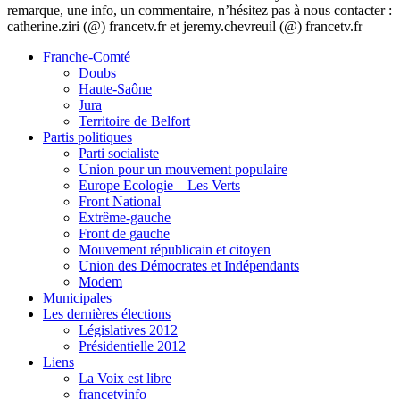
remarque, une info, un commentaire, n’hésitez pas à nous contacter :
catherine.ziri (@) francetv.fr et jeremy.chevreuil (@) francetv.fr
Franche-Comté
Doubs
Haute-Saône
Jura
Territoire de Belfort
Partis politiques
Parti socialiste
Union pour un mouvement populaire
Europe Ecologie – Les Verts
Front National
Extrême-gauche
Front de gauche
Mouvement républicain et citoyen
Union des Démocrates et Indépendants
Modem
Municipales
Les dernières élections
Législatives 2012
Présidentielle 2012
Liens
La Voix est libre
francetvinfo