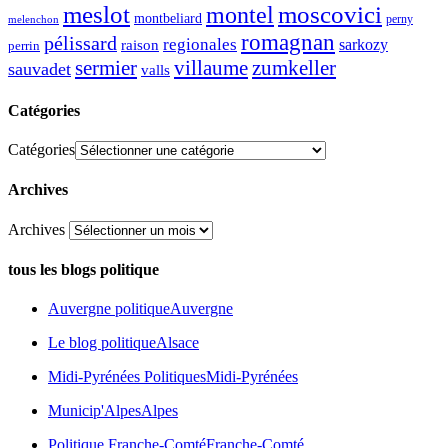
meslot
moscovici
montel
montbeliard
perny
melenchon
romagnan
pélissard
regionales
raison
sarkozy
perrin
sermier
zumkeller
villaume
sauvadet
valls
Catégories
Catégories
Archives
Archives
tous les blogs politique
Auvergne politique
Auvergne
Le blog politique
Alsace
Midi-Pyrénées Politiques
Midi-Pyrénées
Municip'Alpes
Alpes
Politique Franche-Comté
Franche-Comté