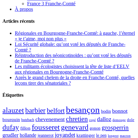
France 3 Franche-Comté
À propos
Articles récents
Régionales en Bourgogne-Franche-Comté: à gauche, l’éternel
« je t’aime, moi non plus »
Loi Sécurité globale: qu’ont voté les députés de Franche-
Comté ?
Réintroduction des néonicotinoïdes : qu’ont voté les députés
de Franche-Comté ?
Les militants écologistes choisissent la tête de liste d’EELV
aux régionales en Bourgogne-Franche-Comté
Après le grand chelem de la droite en Franche-Comté, quelles
leçons tirer des sénatoriales ?
Étiquettes
besançon
alauzet
barbier
belfort
bonnot
bodin
chretien
dalloz
chevenement
bourquin
dole
butzbach
demouge
copé
fousseret
genevard
dufay
grosperrin
fillon
gonon
joyandet
grudler
hollande
krattinger
jeannerot
le pen
longeot
macron