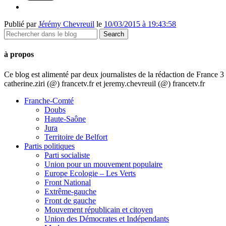
Publié par
Jérémy Chevreuil
le
10/03/2015 à 19:43:58
à propos
Ce blog est alimenté par deux journalistes de la rédaction de France
catherine.ziri (@) francetv.fr et jeremy.chevreuil (@) francetv.fr
Franche-Comté
Doubs
Haute-Saône
Jura
Territoire de Belfort
Partis politiques
Parti socialiste
Union pour un mouvement populaire
Europe Ecologie – Les Verts
Front National
Extrême-gauche
Front de gauche
Mouvement républicain et citoyen
Union des Démocrates et Indépendants