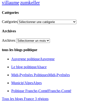
zumkeller
villaume
Catégories
Catégories
Archives
Archives
tous les blogs politique
Auvergne politique
Auvergne
Le blog politique
Alsace
Midi-Pyrénées Politiques
Midi-Pyrénées
Municip'Alpes
Alpes
Politique Franche-Comté
Franche-Comté
Tous les blogs France 3 régions