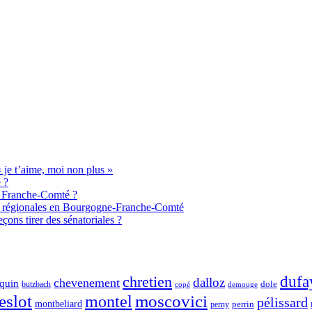
je t’aime, moi non plus »
 ?
de Franche-Comté ?
aux régionales en Bourgogne-Franche-Comté
ons tirer des sénatoriales ?
chretien
dufa
dalloz
chevenement
quin
dole
butzbach
demouge
copé
eslot
moscovici
montel
pélissard
montbeliard
perny
perrin