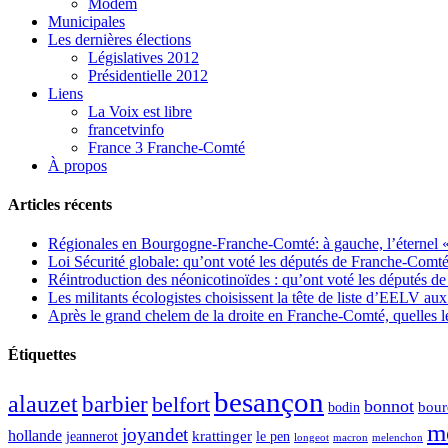
Modem
Municipales
Les dernières élections
Législatives 2012
Présidentielle 2012
Liens
La Voix est libre
francetvinfo
France 3 Franche-Comté
À propos
Articles récents
Régionales en Bourgogne-Franche-Comté: à gauche, l’éternel « 
Loi Sécurité globale: qu’ont voté les députés de Franche-Comté
Réintroduction des néonicotinoïdes : qu’ont voté les députés 
Les militants écologistes choisissent la tête de liste d’EELV 
Après le grand chelem de la droite en Franche-Comté, quelles leç
Étiquettes
besançon
alauzet
barbier
belfort
bonnot
bour
bodin
m
joyandet
hollande
krattinger
jeannerot
le pen
longeot
macron
melenchon