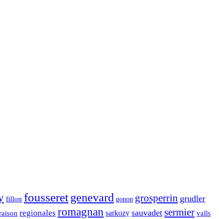
fousseret
genevard
y
grosperrin
grudler
fillon
gonon
romagnan
sermier
sauvadet
regionales
raison
sarkozy
valls