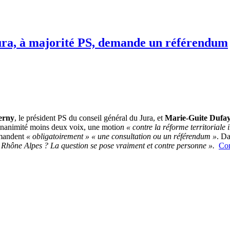
 Jura, à majorité PS, demande un référendum
erny
, le président PS du conseil général du Jura, et
Marie-Guite Dufa
unanimité moins deux voix, une motio
n « contre la réforme territoriale
emandent
« obligatoirement » « une consultation ou un référendum »
. Da
 ou Rhône Alpes ? La question se pose vraiment et contre personne ».
Con