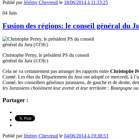
Publié par
Jérémy Chevreuil
le
18/06/2014 à 11:33:25
04
Juin
Fusion des régions: le conseil général du
Christophe Perny, le président PS du conseil
général du Jura (©f3fc)
Cela ne va certainement pas arranger les rapports entre
Christophe P
Comté. Les élus du Département du Jura ont adopté ce mercredi, à l’
Comté, les conseillers généraux jurassiens, de gauche et de droite, d
les Jurassiens choisissent leur avenir et leur territoire : Bourgogne
Partager :
Publié par
Jérémy Chevreuil
le
04/06/2014 à 19:38:53