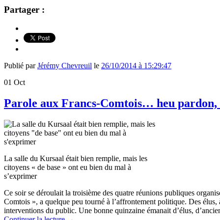
Partager :
Publié par
Jérémy Chevreuil
le
26/10/2014 à 15:29:47
01
Oct
Parole aux Francs-Comtois… heu pardon, a
La salle du Kursaal était bien remplie, mais les
citoyens « de base » ont eu bien du mal à
s’exprimer
Ce soir se déroulait la troisième des quatre réunions publiques organis
Comtois », a quelque peu tourné à l’affrontement politique. Des élus, 
interventions du public. Une bonne quinzaine émanait d’élus, d’anciens 
Continuer la lecture
→