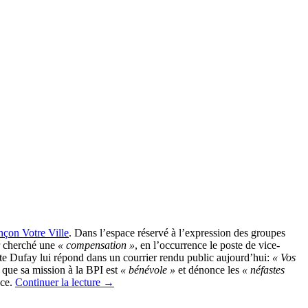
çon Votre Ville
. Dans l’espace réservé à l’expression des groupes
ir cherché une
« compensation »
, en l’occurrence le poste de vice-
te Dufay lui répond dans un courrier rendu public aujourd’hui:
« Vos
 que sa mission à la BPI est
« bénévole »
et dénonce les
« néfastes
nce.
Continuer la lecture
→