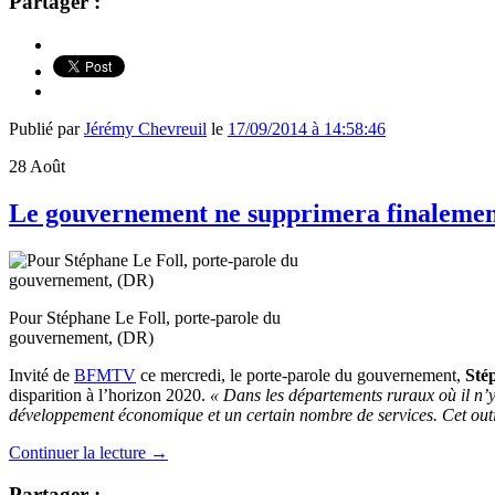
Partager :
Publié par
Jérémy Chevreuil
le
17/09/2014 à 14:58:46
28
Août
Le gouvernement ne supprimera finalement 
Pour Stéphane Le Foll, porte-parole du
gouvernement, (DR)
Invité de
BFMTV
ce mercredi, le porte-parole du gouvernement,
Sté
disparition à l’horizon 2020.
« Dans les départements ruraux où il n’y 
développement économique et un certain nombre de services. Cet outil, 
Continuer la lecture
→
Partager :