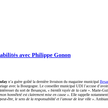
bilités avec Philippe Gonon
ufay
n’a guère goûté la dernière livraison du magazine municipal
Besan
 mariage avec la Bourgogne. Le conseiller municipal UDI l’accuse d’avo
sintéresser du sort de Besançon,
« bientôt rayée de la
carte ». Marie-Gui
 mon honnêteté est clairement mise en cause »
. Elle rappelle notamment
ut-être, le sens de la responsabilité et l’amour de leur ville »
. Ambia