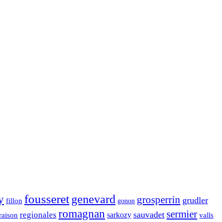
fousseret
genevard
y
grosperrin
grudler
fillon
gonon
romagnan
sermier
sauvadet
regionales
raison
sarkozy
valls