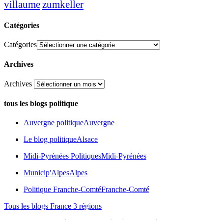
zumkeller
villaume
Catégories
Catégories
Archives
Archives
tous les blogs politique
Auvergne politique
Auvergne
Le blog politique
Alsace
Midi-Pyrénées Politiques
Midi-Pyrénées
Municip'Alpes
Alpes
Politique Franche-Comté
Franche-Comté
Tous les blogs France 3 régions