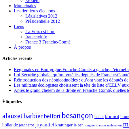
Modem
Municipales
Les dernières élections
Législatives 2012
Présidentielle 2012
Liens
La Voix est libre
francetvinfo
France 3 Franche-Comté
À propos
Articles récents
Régionales en Bourgogne-Franche-Comté: à gauche, l’éternel « 
Loi Sécurité globale: qu’ont voté les députés de Franche-Comté
Réintroduction des néonicotinoïdes : qu’ont voté les députés 
Les militants écologistes choisissent la tête de liste d’EELV 
Après le grand chelem de la droite en Franche-Comté, quelles leç
Étiquettes
besançon
alauzet
barbier
belfort
bonnot
bour
bodin
m
joyandet
hollande
krattinger
jeannerot
le pen
longeot
macron
melenchon