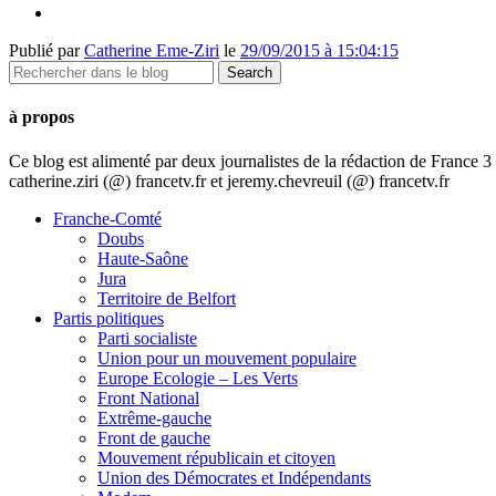
Publié par
Catherine Eme-Ziri
le
29/09/2015 à 15:04:15
à propos
Ce blog est alimenté par deux journalistes de la rédaction de France
catherine.ziri (@) francetv.fr et jeremy.chevreuil (@) francetv.fr
Franche-Comté
Doubs
Haute-Saône
Jura
Territoire de Belfort
Partis politiques
Parti socialiste
Union pour un mouvement populaire
Europe Ecologie – Les Verts
Front National
Extrême-gauche
Front de gauche
Mouvement républicain et citoyen
Union des Démocrates et Indépendants