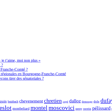
je t’aime, moi non plus »
 ?
de Franche-Comté ?
aux régionales en Bourgogne-Franche-Comté
ons tirer des sénatoriales ?
chretien
dufa
dalloz
chevenement
quin
dole
butzbach
demouge
copé
eslot
moscovici
montel
pélissard
montbeliard
perny
perrin