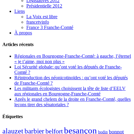
Législatives 2012
Présidentielle 2012
Liens
La Voix est libre
francetvinfo
France 3 Franche-Comté
À propos
Articles récents
Régionales en Bourgogne-Franche-Comté: à gauche, l’éternel
« je t’aime, moi non plus »
Loi Sécurité globale: qu’ont voté les députés de Franche-
Comté ?
Réintroduction des néonicotinoïdes : qu’ont voté les députés
de Franche-Comté ?
Les militants écologistes choisissent la tête de liste d’EELV
aux régionales en Bourgogne-Franche-Comté
Après le grand chelem de la droite en Franche-Comté, quelles
leçons tirer des sénatoriales ?
Étiquettes
besançon
alauzet
barbier
belfort
bonnot
bodin