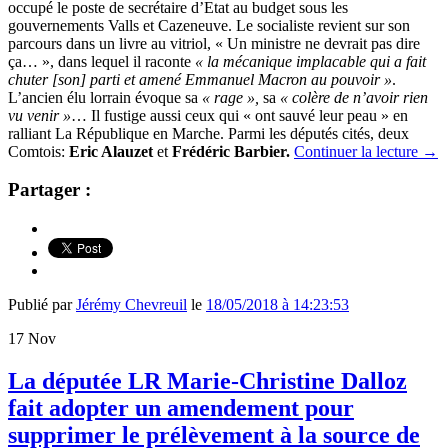
occupé le poste de secrétaire d’Etat au budget sous les
gouvernements Valls et Cazeneuve. Le socialiste revient sur son
parcours dans un livre au vitriol, « Un ministre ne devrait pas dire
ça… », dans lequel il raconte
« la mécanique implacable qui a fait
chuter [son] parti et amené Emmanuel Macron au pouvoir »
.
L’ancien élu lorrain évoque sa
« rage »,
sa
« colère de n’avoir rien
vu venir »
… Il fustige aussi ceux qui « ont sauvé leur peau » en
ralliant La République en Marche. Parmi les députés cités, deux
Comtois:
Eric Alauzet
et
Frédéric Barbier.
Continuer la lecture
→
Partager :
Publié par
Jérémy Chevreuil
le
18/05/2018 à 14:23:53
17
Nov
La députée LR Marie-Christine Dalloz
fait adopter un amendement pour
supprimer le prélèvement à la source de