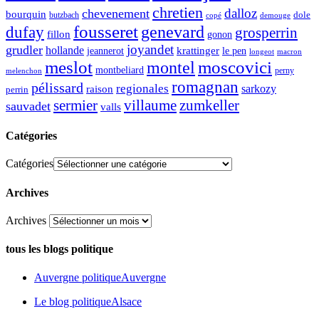
chretien
dalloz
chevenement
bourquin
dole
butzbach
demouge
copé
fousseret
genevard
dufay
grosperrin
fillon
gonon
joyandet
grudler
hollande
krattinger
jeannerot
le pen
longeot
macron
meslot
moscovici
montel
montbeliard
perny
melenchon
romagnan
pélissard
regionales
raison
sarkozy
perrin
sermier
zumkeller
villaume
sauvadet
valls
Catégories
Catégories
Archives
Archives
tous les blogs politique
Auvergne politique
Auvergne
Le blog politique
Alsace