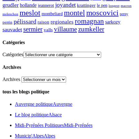
joyandet
grudler
hollande
krattinger
jeannerot
le pen
longeot
macron
meslot
moscovici
montel
montbeliard
perny
melenchon
romagnan
pélissard
regionales
raison
sarkozy
perrin
sermier
zumkeller
villaume
sauvadet
valls
Catégories
Catégories
Archives
Archives
tous les blogs politique
Auvergne politique
Auvergne
Le blog politique
Alsace
Midi-Pyrénées Politiques
Midi-Pyrénées
Municip'Alpes
Alpes