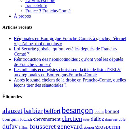
La Voix est libre
francetvinfo
France 3 Franche-Comté
À propos
Articles récents
Régionales en Bourgogne-Franche-Comté: à gauche, l’éternel
« je t’aime, moi non plus »
Loi Sécurité globale: qu’ont voté les députés de Franche-
Comté ?
Réintroduction des néonicotinoïdes : qu’ont voté les députés
de Franche-Comté ?
Les militants écologistes choisissent la tête de liste d’EELV
aux régionales en Bourgogne-Franche-Comté
Après le grand chelem de la droite en Franche-Comté, quelles
leçons tirer des sénatoriales ?
Étiquettes
besançon
alauzet
barbier
belfort
bonnot
bodin
chretien
dalloz
chevenement
bourquin
dole
butzbach
demouge
copé
fousseret
genevard
dufay
grosperrin
fillon
gonon