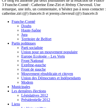
Ce blog est alimenté par deux journalistes de la rédaction de France
3 Franche-Comté : Catherine Eme-Ziri et Jérémy Chevreuil. Une
remarque, une info, un commentaire, n’hésitez pas à nous contacter :
catherine.ziri (@) francetv.fr et jeremy.chevreuil (@) francetv.fr
Franche-Comté
Doubs
Haute-Saône
Jura
Territoire de Belfort
Partis politiques
Parti socialiste
Union pour un mouvement populaire
Europe Ecologie – Les Verts
Front National
Extrême-gauche
Front de gauche
Mouvement républicain et citoyen
Union des Démocrates et Indépendants
Modem
Municipales
Les dernières élections
Législatives 2012
Présidentielle 2012
Liens