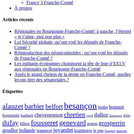
France 3 Franche-Comté
À propos
Articles récents
Régionales en Bourgogne-Franche-Comté: à gauche, l’éternel
« je t’aime, moi non plus »
Loi Sécurité globale: qu’ont voté les députés de Franche-
Comté ?
Réintroduction des néonicotinoïdes : qu’ont voté les députés
de Franche-Comté ?
Les militants écologistes choisissent la tête de liste d’EELV
aux régionales en Bourgogne-Franche-Comté
Après le grand chelem de la droite en Franche-Comté, quelles
leçons tirer des sénatoriales ?
Étiquettes
besançon
alauzet
barbier
belfort
bonnot
bodin
chretien
dalloz
chevenement
bourquin
dole
butzbach
demouge
copé
fousseret
genevard
dufay
grosperrin
fillon
gonon
joyandet
grudler
hollande
krattinger
jeannerot
le pen
longeot
macron