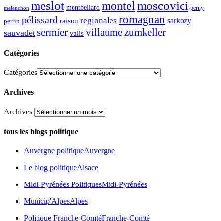
meslot
moscovici
montel
montbeliard
perny
melenchon
romagnan
pélissard
regionales
raison
sarkozy
perrin
sermier
zumkeller
villaume
sauvadet
valls
Catégories
Catégories
Archives
Archives
tous les blogs politique
Auvergne politique
Auvergne
Le blog politique
Alsace
Midi-Pyrénées Politiques
Midi-Pyrénées
Municip'Alpes
Alpes
Politique Franche-Comté
Franche-Comté