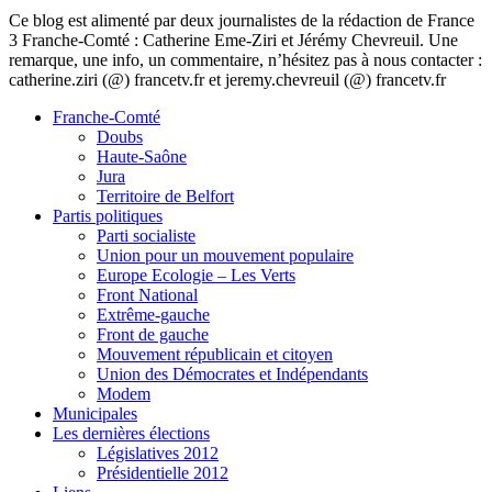
Ce blog est alimenté par deux journalistes de la rédaction de France
3 Franche-Comté : Catherine Eme-Ziri et Jérémy Chevreuil. Une
remarque, une info, un commentaire, n’hésitez pas à nous contacter :
catherine.ziri (@) francetv.fr et jeremy.chevreuil (@) francetv.fr
Franche-Comté
Doubs
Haute-Saône
Jura
Territoire de Belfort
Partis politiques
Parti socialiste
Union pour un mouvement populaire
Europe Ecologie – Les Verts
Front National
Extrême-gauche
Front de gauche
Mouvement républicain et citoyen
Union des Démocrates et Indépendants
Modem
Municipales
Les dernières élections
Législatives 2012
Présidentielle 2012