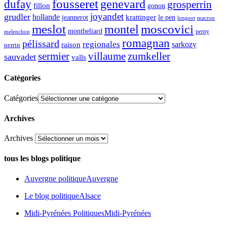
fousseret
genevard
dufay
grosperrin
fillon
gonon
joyandet
grudler
hollande
krattinger
jeannerot
le pen
longeot
macron
meslot
moscovici
montel
montbeliard
perny
melenchon
romagnan
pélissard
regionales
raison
sarkozy
perrin
sermier
zumkeller
villaume
sauvadet
valls
Catégories
Catégories
Archives
Archives
tous les blogs politique
Auvergne politique
Auvergne
Le blog politique
Alsace
Midi-Pyrénées Politiques
Midi-Pyrénées