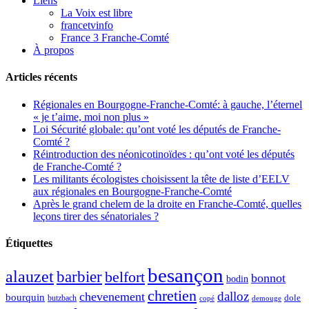
Liens
La Voix est libre
francetvinfo
France 3 Franche-Comté
À propos
Articles récents
Régionales en Bourgogne-Franche-Comté: à gauche, l’éternel
« je t’aime, moi non plus »
Loi Sécurité globale: qu’ont voté les députés de Franche-
Comté ?
Réintroduction des néonicotinoïdes : qu’ont voté les députés
de Franche-Comté ?
Les militants écologistes choisissent la tête de liste d’EELV
aux régionales en Bourgogne-Franche-Comté
Après le grand chelem de la droite en Franche-Comté, quelles
leçons tirer des sénatoriales ?
Étiquettes
besançon
alauzet
barbier
belfort
bonnot
bodin
chretien
dalloz
chevenement
bourquin
dole
butzbach
demouge
copé