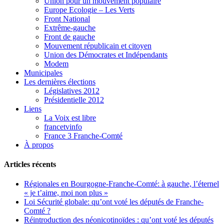
Union pour un mouvement populaire
Europe Ecologie – Les Verts
Front National
Extrême-gauche
Front de gauche
Mouvement républicain et citoyen
Union des Démocrates et Indépendants
Modem
Municipales
Les dernières élections
Législatives 2012
Présidentielle 2012
Liens
La Voix est libre
francetvinfo
France 3 Franche-Comté
À propos
Articles récents
Régionales en Bourgogne-Franche-Comté: à gauche, l’éternel
« je t’aime, moi non plus »
Loi Sécurité globale: qu’ont voté les députés de Franche-
Comté ?
Réintroduction des néonicotinoïdes : qu’ont voté les députés