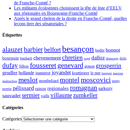
de Franche-Comté ?
Les militants écologistes choisissent la tête de liste d’EELV
aux régionales en Bourgogne-Franche-Comté
Après le grand chelem de la droite en Franche-Comté, quelles
leçons tirer des sénatoriales ?
Étiquettes
besançon
alauzet
barbier
belfort
bonnot
bodin
chretien
dalloz
chevenement
bourquin
dole
butzbach
demouge
copé
fousseret
genevard
dufay
grosperrin
fillon
gonon
joyandet
grudler
hollande
krattinger
jeannerot
le pen
longeot
macron
meslot
moscovici
montel
montbeliard
perny
melenchon
romagnan
pélissard
regionales
raison
sarkozy
perrin
sermier
zumkeller
villaume
sauvadet
valls
Catégories
Catégories